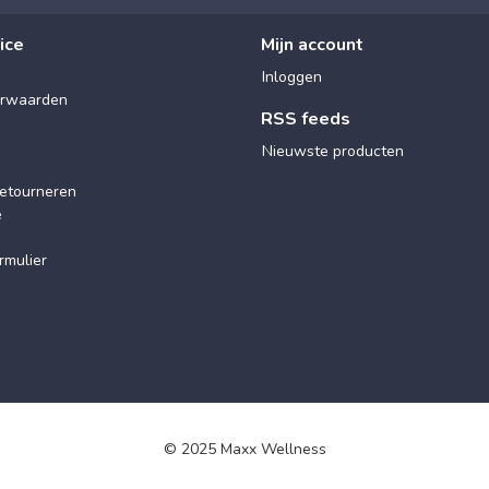
ice
Mijn account
Inloggen
rwaarden
RSS feeds
Nieuwste producten
etourneren
e
rmulier
© 2025 Maxx Wellness