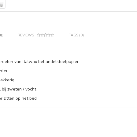
IE
REVIEWS
TAGS (0)
rdelen van Italwax behandelstoelpapier:
hter
lakkerig
el bij zweten / vocht
ter zitten op het bed