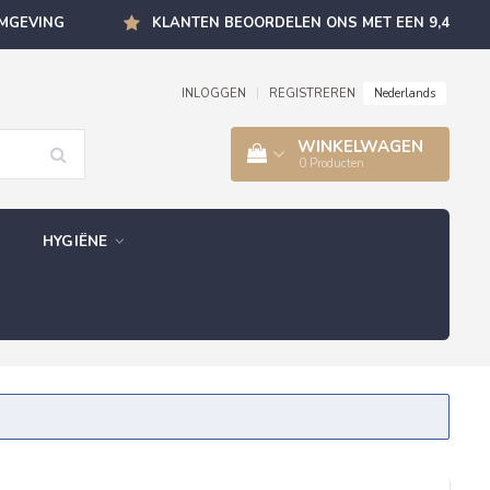
OMGEVING
KLANTEN BEOORDELEN ONS MET EEN 9,4
Nederlands
INLOGGEN
|
REGISTREREN
WINKELWAGEN
0
Producten
HYGIËNE