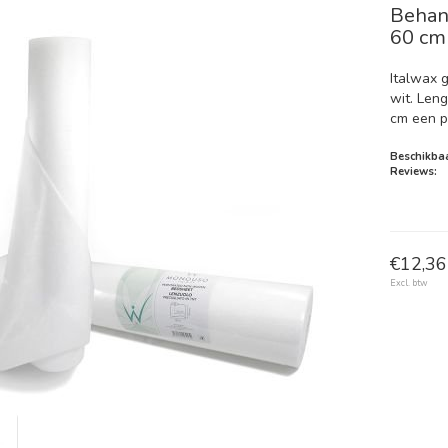
Behan
60 cm
Italwax 
wit. Len
cm een p
Beschikbaa
Reviews:
€12,36 
Excl. btw