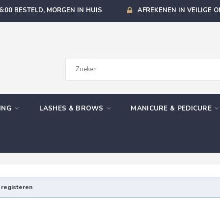
6:00 BESTELD, MORGEN IN HUIS
AFREKENEN IN VEILIGE 
GING
LASHES & BROWS
MANICURE & PEDICURE
e
registeren
.