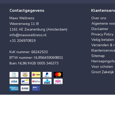
Contactgegevens
Klantenserv
Maxx Wellness
Over ons
Algemene voo
Weerenweg 11-B
Disclaimer
1161 AE Zwanenburg (Amsterdam)
Privacy Policy
info@maxxwellness.nl
Veilig betalen
+31 204970819
Verzenden & r
Klantenservic
KvK nummer: 66242533
Sitemap
BTW nummer: NL856459069B01
Herroepingsfo
Iban: NL86 INGB 0005 346373
Voor scholen
Groot Zakelijk