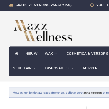
GRATIS VERZENDING VANAF €150,-
VOOR 1
NIEUW
WAX
COSMETICA & VERZOR
MEUBILAIR
DISPOSABLES
MERKEN
Helaas kun je niet als gast afrekenen, gelieve eerst
in te loggen
of t