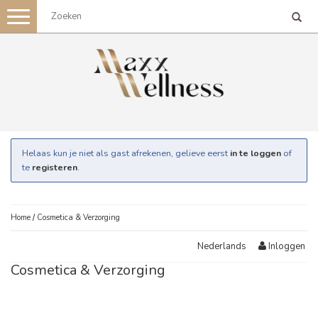
Toggle
navigation
Helaas kun je niet als gast afrekenen, gelieve eerst
in te loggen
of
te
registeren
.
Home
/
Cosmetica & Verzorging
Inloggen
Nederlands
Cosmetica & Verzorging