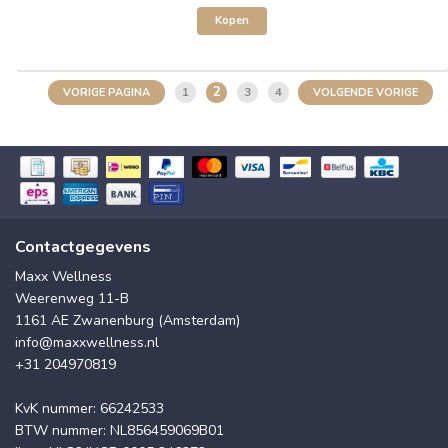
Kopen
2
1
3
4
VORIGE PAGINA
VOLGENDE VORIGE
Contactgegevens
Maxx Wellness
Weerenweg 11-B
1161 AE Zwanenburg (Amsterdam)
info@maxxwellness.nl
+31 204970819
KvK nummer: 66242533
BTW nummer: NL856459069B01