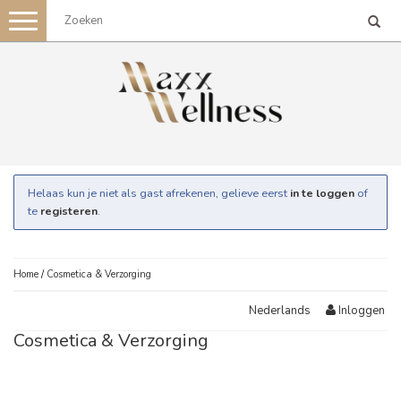
Toggle
navigation
Helaas kun je niet als gast afrekenen, gelieve eerst
in te loggen
of
te
registeren
.
Home
/
Cosmetica & Verzorging
Inloggen
Nederlands
Cosmetica & Verzorging