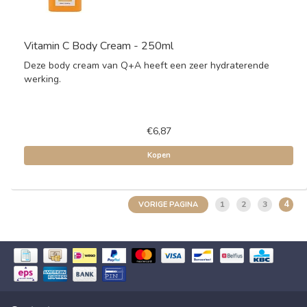
Vitamin C Body Cream - 250ml
Deze body cream van Q+A heeft een zeer hydraterende
werking.
€6,87
Kopen
4
1
2
3
VORIGE PAGINA