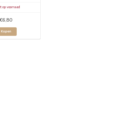
t op voorraad
€6,80
Kopen