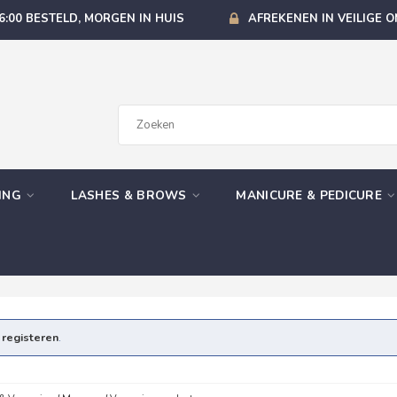
6:00 BESTELD, MORGEN IN HUIS
AFREKENEN IN VEILIGE 
GING
LASHES & BROWS
MANICURE & PEDICURE
e
registeren
.