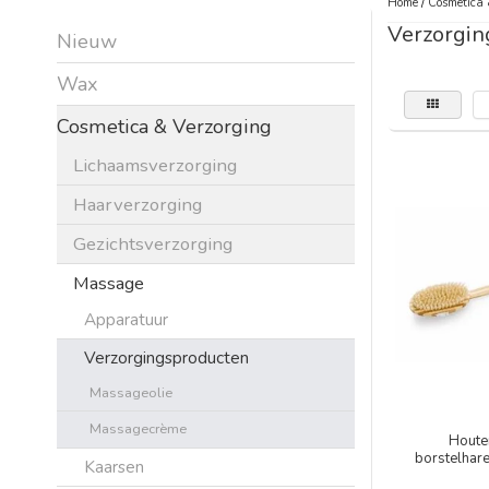
Home
/
Cosmetica 
Verzorgin
Nieuw
Wax
Cosmetica & Verzorging
Lichaamsverzorging
Haarverzorging
Gezichtsverzorging
Massage
Apparatuur
Verzorgingsproducten
Massageolie
Massagecrème
Houte
borstelhare
Kaarsen