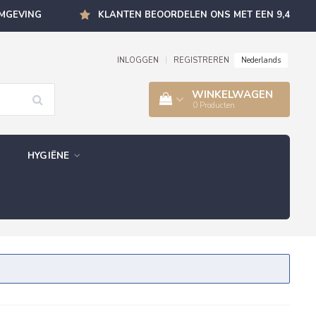
OMGEVING
KLANTEN BEOORDELEN ONS MET EEN 9,4
Nederlands
INLOGGEN
|
REGISTREREN
WINKELWAGEN
0
Producten
HYGIËNE