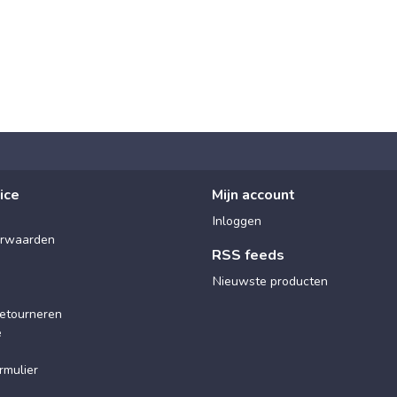
ice
Mijn account
Inloggen
rwaarden
RSS feeds
Nieuwste producten
etourneren
e
rmulier