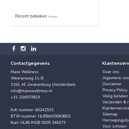
Recent bekeken
Wissen
Contactgegevens
Klantenserv
Maxx Wellness
Over ons
Algemene voo
Weerenweg 11-B
Disclaimer
1161 AE Zwanenburg (Amsterdam)
Privacy Policy
info@maxxwellness.nl
Veilig betalen
+31 204970819
Verzenden & r
Klantenservic
KvK nummer: 66242533
Sitemap
BTW nummer: NL856459069B01
Herroepingsfo
Iban: NL86 INGB 0005 346373
Voor scholen