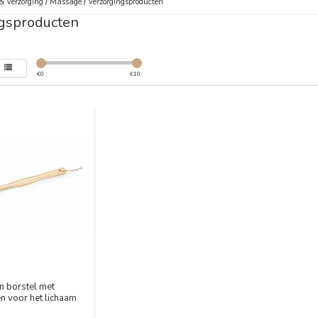
& Verzorging
/
Massage
/
Verzorgingsproducten
gsproducten
€
0
€
10
n borstel met
n voor het lichaam