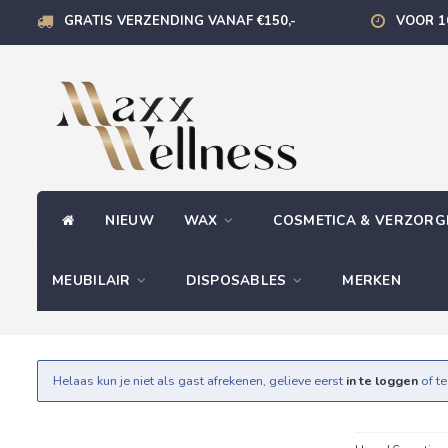
GRATIS VERZENDING VANAF €150,-
VOOR 1
NIEUW
WAX
COSMETICA & VERZOR
MEUBILAIR
DISPOSABLES
MERKEN
Helaas kun je niet als gast afrekenen, gelieve eerst
in te loggen
of t