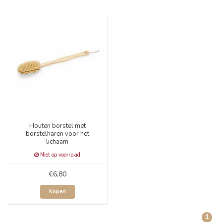
Houten borstel met
borstelharen voor het
lichaam
Niet op voorraad
€6,80
Kopen
1