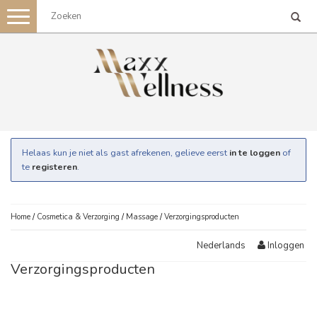
Toggle
navigation
Helaas kun je niet als gast afrekenen, gelieve eerst
in te loggen
of
te
registeren
.
Home
/
Cosmetica & Verzorging
/
Massage
/
Verzorgingsproducten
Inloggen
Nederlands
Verzorgingsproducten