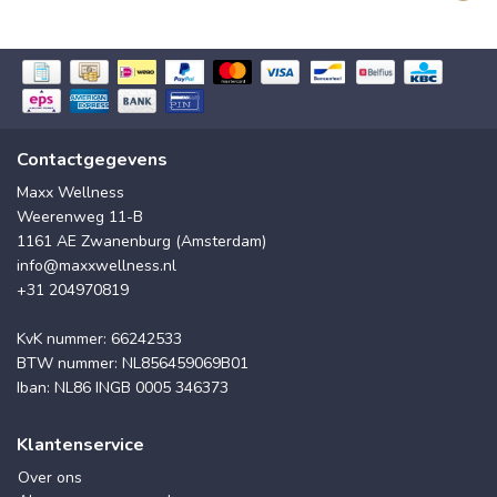
Contactgegevens
Maxx Wellness
Weerenweg 11-B
1161 AE Zwanenburg (Amsterdam)
info@maxxwellness.nl
+31 204970819
KvK nummer: 66242533
BTW nummer: NL856459069B01
Iban: NL86 INGB 0005 346373
Klantenservice
Over ons