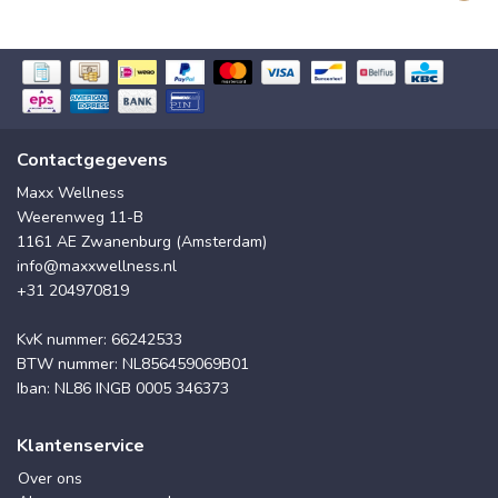
Contactgegevens
Maxx Wellness
Weerenweg 11-B
1161 AE Zwanenburg (Amsterdam)
info@maxxwellness.nl
+31 204970819
KvK nummer: 66242533
BTW nummer: NL856459069B01
Iban: NL86 INGB 0005 346373
Klantenservice
Over ons