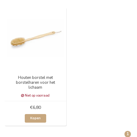
Houten borstel met
borstelharen voor het
lichaam
Niet op voorraad
€6,80
Kopen
1