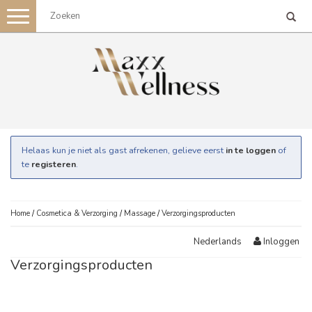
Toggle
navigation
Helaas kun je niet als gast afrekenen, gelieve eerst
in te loggen
of
te
registeren
.
Home
/
Cosmetica & Verzorging
/
Massage
/
Verzorgingsproducten
Inloggen
Nederlands
Verzorgingsproducten