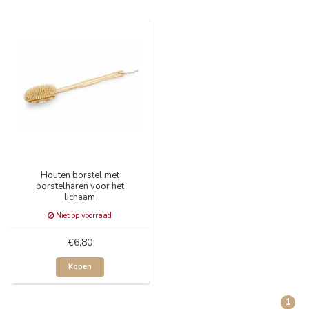
Houten borstel met
borstelharen voor het
lichaam
Niet op voorraad
€6,80
Kopen
1