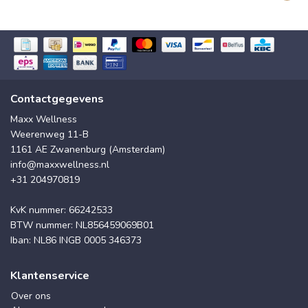
Contactgegevens
Maxx Wellness
Weerenweg 11-B
1161 AE Zwanenburg (Amsterdam)
info@maxxwellness.nl
+31 204970819
KvK nummer: 66242533
BTW nummer: NL856459069B01
Iban: NL86 INGB 0005 346373
Klantenservice
Over ons