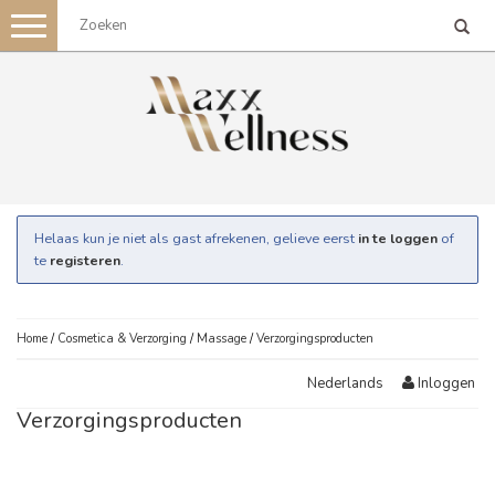
Toggle
navigation
Helaas kun je niet als gast afrekenen, gelieve eerst
in te loggen
of
te
registeren
.
Home
/
Cosmetica & Verzorging
/
Massage
/
Verzorgingsproducten
Inloggen
Nederlands
Verzorgingsproducten