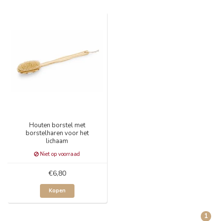
Houten borstel met
borstelharen voor het
lichaam
Niet op voorraad
€6,80
Kopen
1