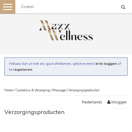
Toggle
navigation
Helaas kun je niet als gast afrekenen, gelieve eerst
in te loggen
of
te
registeren
.
Home
/
Cosmetica & Verzorging
/
Massage
/
Verzorgingsproducten
Inloggen
Nederlands
Verzorgingsproducten