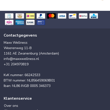
Contactgegevens
Maxx Wellness
Weerenweg 11-B
1161 AE Zwanenburg (Amsterdam)
info@maxxwellness.nl
+31 204970819
KvK nummer: 66242533
BTW nummer: NL856459069B01
Iban: NL86 INGB 0005 346373
Klantenservice
Over ons