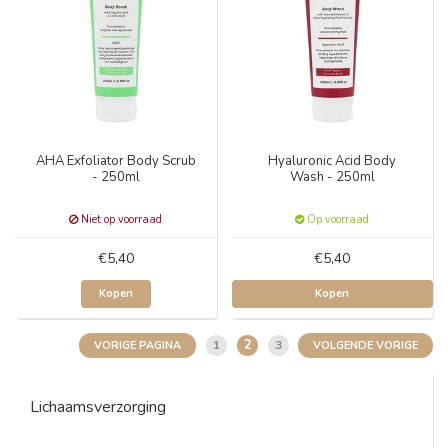
AHA Exfoliator Body Scrub
Hyaluronic Acid Body
- 250ml
Wash - 250ml
Niet op voorraad
Op voorraad
€5,40
€5,40
Kopen
Kopen
2
1
3
VORIGE PAGINA
VOLGENDE VORIGE
Lichaamsverzorging