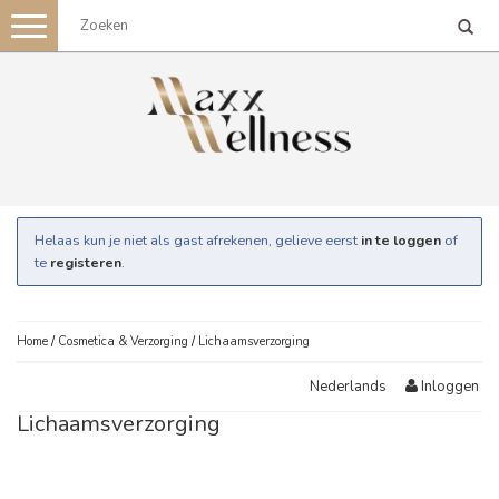
Toggle
navigation
Helaas kun je niet als gast afrekenen, gelieve eerst
in te loggen
of
te
registeren
.
Home
/
Cosmetica & Verzorging
/
Lichaamsverzorging
Inloggen
Nederlands
Lichaamsverzorging