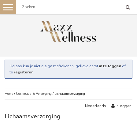
Toggle
navigation
Helaas kun je niet als gast afrekenen, gelieve eerst
in te loggen
of
te
registeren
.
Home
/
Cosmetica & Verzorging
/
Lichaamsverzorging
Inloggen
Nederlands
Lichaamsverzorging