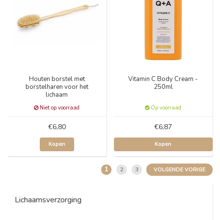
Houten borstel met
Vitamin C Body Cream -
borstelharen voor het
250ml
lichaam
Niet op voorraad
Op voorraad
€6,80
€6,87
Kopen
Kopen
1
2
3
VOLGENDE VORIGE
Lichaamsverzorging