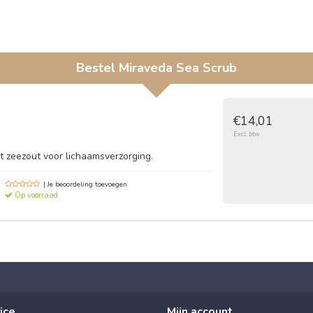
Bestel
Miraveda Sea Scrub
€14,01
Excl. btw
t zeezout voor lichaamsverzorging.
| Je beoordeling toevoegen
Op voorraad
ice
Mijn account