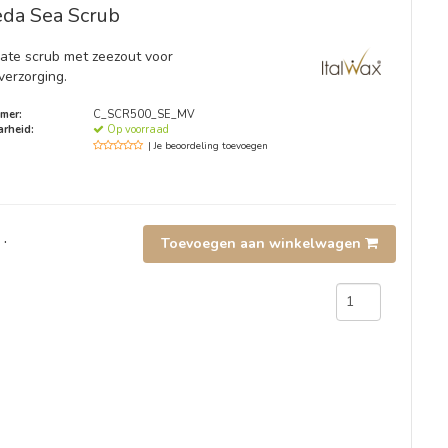
eda Sea Scrub
cate scrub met zeezout voor
verzorging.
mer:
C_SCR500_SE_MV
rheid:
Op voorraad
| Je beoordeling toevoegen
.
Toevoegen aan winkelwagen