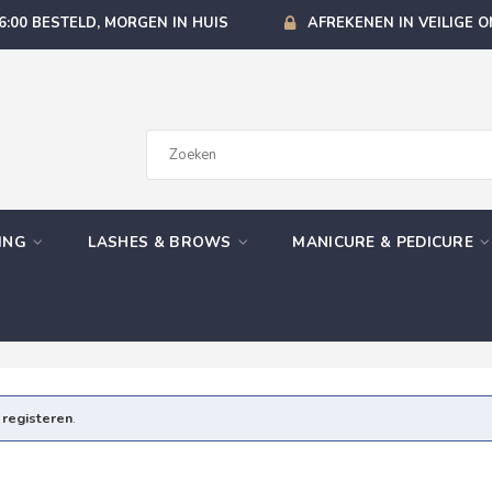
6:00 BESTELD, MORGEN IN HUIS
AFREKENEN IN VEILIGE 
GING
LASHES & BROWS
MANICURE & PEDICURE
e
registeren
.