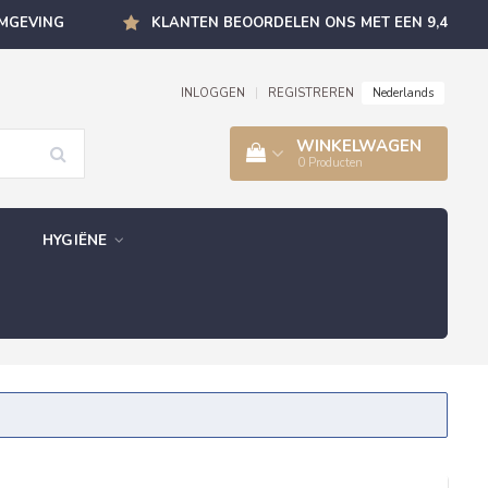
OMGEVING
KLANTEN BEOORDELEN ONS MET EEN 9,4
Nederlands
INLOGGEN
|
REGISTREREN
WINKELWAGEN
0
Producten
HYGIËNE