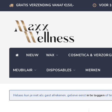
GRATIS VERZENDING VANAF €150,-
VOOR 1
NIEUW
WAX
COSMETICA & VERZOR
MEUBILAIR
DISPOSABLES
MERKEN
Helaas kun je niet als gast afrekenen, gelieve eerst
in te loggen
of t