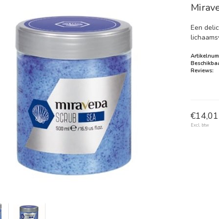
Mirav
Een deli
lichaams
Artikelnum
Beschikbaa
Reviews:
€14,01 
Excl. btw