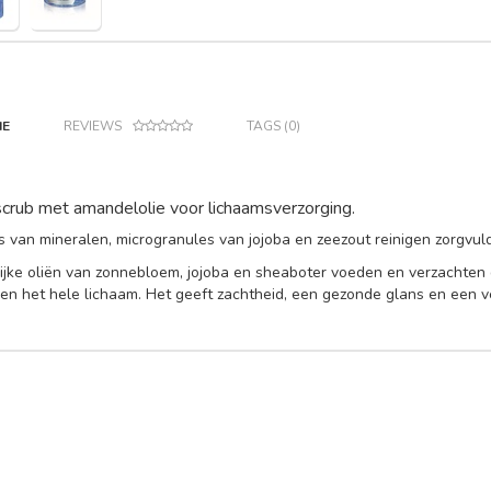
IE
REVIEWS
TAGS (0)
scrub met amandelolie voor lichaamsverzorging.
s van mineralen, microgranules van jojoba en zeezout reinigen zorgvuld
ijke oliën van zonnebloem, jojoba en sheaboter voeden en verzachten d
en het hele lichaam. Het geeft zachtheid, een gezonde glans en een ve