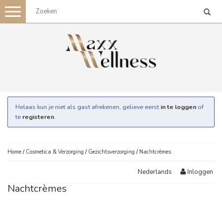
Toggle
navigation
Helaas kun je niet als gast afrekenen, gelieve eerst
in te loggen
of
te
registeren
.
Home
/
Cosmetica & Verzorging
/
Gezichtsverzorging
/
Nachtcrèmes
Inloggen
Nederlands
Nachtcrèmes