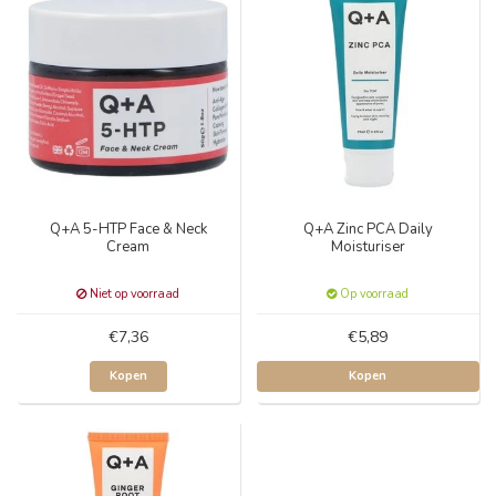
Q+A 5-HTP Face & Neck
Q+A Zinc PCA Daily
Cream
Moisturiser
Niet op voorraad
Op voorraad
€7,36
€5,89
Kopen
Kopen