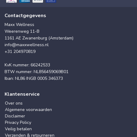
Contactgegevens
Maxx Wellness
Weerenweg 11-B
1161 AE Zwanenburg (Amsterdam)
info@maxxwellness.nl
+31 204970819
KvK nummer: 66242533
BTW nummer: NL856459069B01
Iban: NL86 INGB 0005 346373
Klantenservice
Over ons
Algemene voorwaarden
Disclaimer
Privacy Policy
Veilig betalen
Verzenden & retourneren