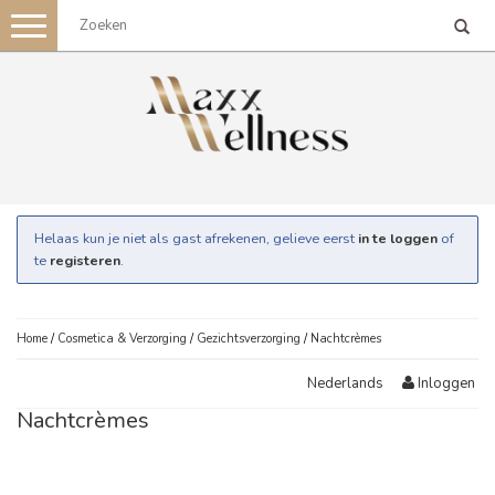
Toggle
navigation
Helaas kun je niet als gast afrekenen, gelieve eerst
in te loggen
of
te
registeren
.
Home
/
Cosmetica & Verzorging
/
Gezichtsverzorging
/
Nachtcrèmes
Inloggen
Nederlands
Nachtcrèmes