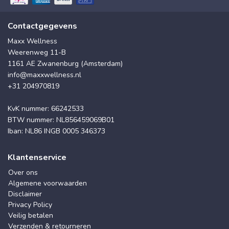
Contactgegevens
Maxx Wellness
Weerenweg 11-B
1161 AE Zwanenburg (Amsterdam)
info@maxxwellness.nl
+31 204970819
KvK nummer: 66242533
BTW nummer: NL856459069B01
Iban: NL86 INGB 0005 346373
Klantenservice
Over ons
Algemene voorwaarden
Disclaimer
Privacy Policy
Veilig betalen
Verzenden & retourneren