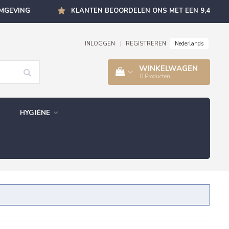
OMGEVING
KLANTEN BEOORDELEN ONS MET EEN 9,4
Nederlands
INLOGGEN
|
REGISTREREN
WINKELWAGEN
0
Producten
HYGIËNE