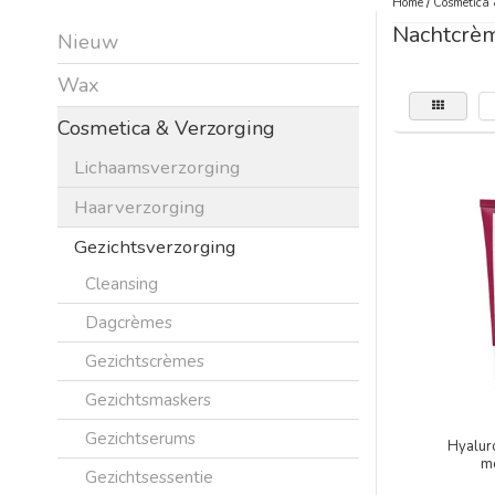
Home
/
Cosmetica 
Nachtcrè
Nieuw
Wax
Cosmetica & Verzorging
Lichaamsverzorging
Haarverzorging
Gezichtsverzorging
Cleansing
Dagcrèmes
Gezichtscrèmes
Gezichtsmaskers
Gezichtserums
Hyaluro
mo
Gezichtsessentie