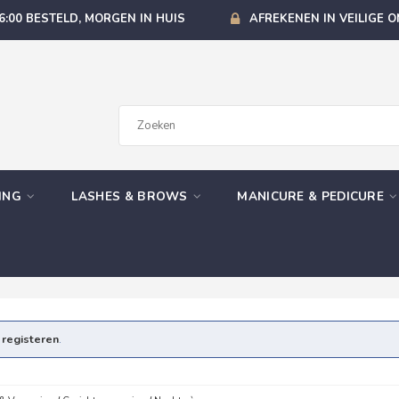
6:00 BESTELD, MORGEN IN HUIS
AFREKENEN IN VEILIGE 
GING
LASHES & BROWS
MANICURE & PEDICURE
e
registeren
.