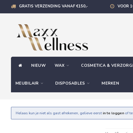
GRATIS VERZENDING VANAF €150,-
VOOR 1
NIEUW
WAX
COSMETICA & VERZOR
MEUBILAIR
DISPOSABLES
MERKEN
Helaas kun je niet als gast afrekenen, gelieve eerst
in te loggen
of t