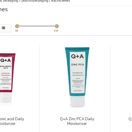
& Verzorging
/
Gezichtsverzorging
/
Nachtcrèmes
mes
€
0
€
10
nic acid Daily
Q+A Zinc PCA Daily
Q
isturizer
Moisturiser