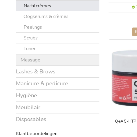
Nachtcrèmes
O
Oogserums & crèmes
Peelings
Scrubs
Toner
Massage
Lashes & Brows
Manicure & pedicure
Hygiëne
Meubilair
Disposables
Q+A 5-HTP 
Klantbeoordelingen