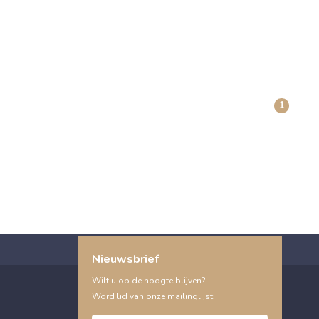
1
Nieuwsbrief
Wilt u op de hoogte blijven?
Word lid van onze mailinglijst: