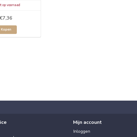
t op voorraad
€7,36
Kopen
ice
Mijn account
Inloggen