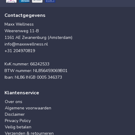
Contactgegevens
Maxx Wellness
Weerenweg 11-B
1161 AE Zwanenburg (Amsterdam)
info@maxxwellness.nl
+31 204970819
KvK nummer: 66242533
BTW nummer: NL856459069B01
Iban: NL86 INGB 0005 346373
Klantenservice
Over ons
Algemene voorwaarden
Disclaimer
Privacy Policy
Veilig betalen
Verzenden & retourneren