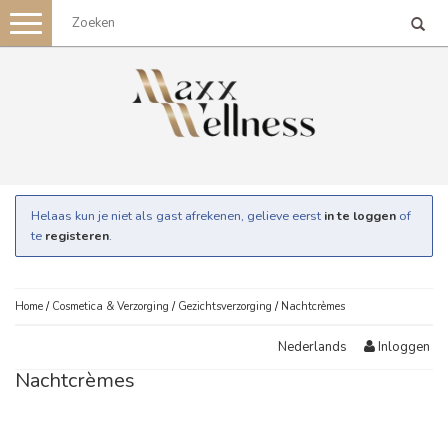
Toggle
navigation
Helaas kun je niet als gast afrekenen, gelieve eerst
in te loggen
of
te
registeren
.
Home
/
Cosmetica & Verzorging
/
Gezichtsverzorging
/
Nachtcrèmes
Inloggen
Nederlands
Nachtcrèmes