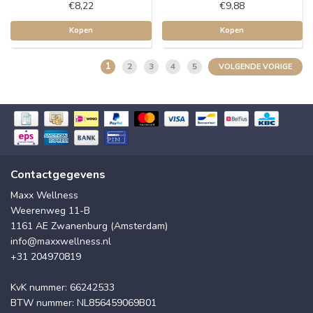
€8,22
€9,88
Kopen
Kopen
1
2
3
4
5
VOLGENDE VORIGE
Contactgegevens
Maxx Wellness
Weerenweg 11-B
1161 AE Zwanenburg (Amsterdam)
info@maxxwellness.nl
+31 204970819
KvK nummer: 66242533
BTW nummer: NL856459069B01