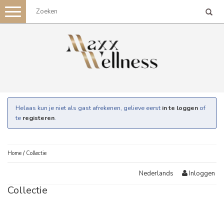
Toggle
navigation
Helaas kun je niet als gast afrekenen, gelieve eerst
in te loggen
of
te
registeren
.
Home
/
Collectie
Inloggen
Nederlands
Collectie