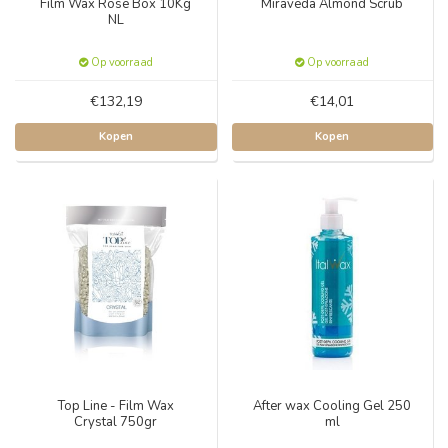
Film Wax Rose Box 10Kg
Miraveda Almond Scrub
NL
Op voorraad
Op voorraad
€132,19
€14,01
Kopen
Kopen
Top Line - Film Wax
After wax Cooling Gel 250
Crystal 750gr
ml