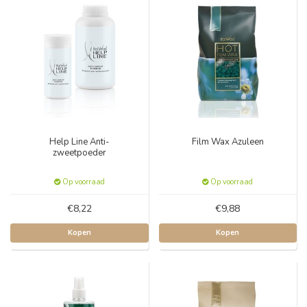
Help Line Anti-
Film Wax Azuleen
zweetpoeder
Op voorraad
Op voorraad
€8,22
€9,88
Kopen
Kopen