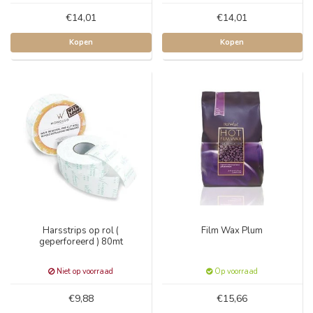
€14,01
€14,01
Kopen
Kopen
Harsstrips op rol (
Film Wax Plum
geperforeerd ) 80mt
Niet op voorraad
Op voorraad
€9,88
€15,66