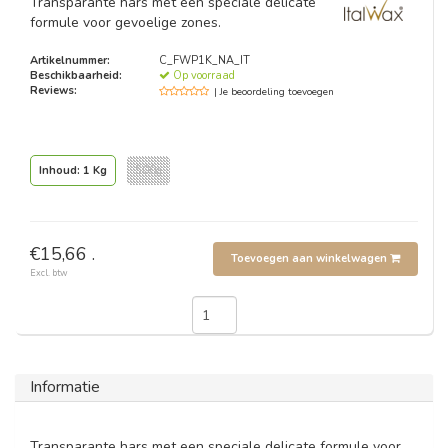
Transparante hars met een speciale delicate
formule voor gevoelige zones.
Artikelnummer:
C_FWP1K_NA_IT
Beschikbaarheid:
Op voorraad
Reviews:
| Je beoordeling toevoegen
Inhoud: 1 Kg
500g
€15,66 .
Toevoegen aan winkelwagen
Excl. btw
Informatie
Transparante hars met een speciale delicate formule voor