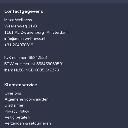
Contactgegevens
Maxx Wellness
Weerenweg 11-B
1161 AE Zwanenburg (Amsterdam)
info@maxxwellness.nl
+31 204970819
KvK nummer: 66242533
BTW nummer: NL856459069B01
Iban: NL86 INGB 0005 346373
Klantenservice
Over ons
Algemene voorwaarden
Disclaimer
Privacy Policy
Veilig betalen
Verzenden & retourneren