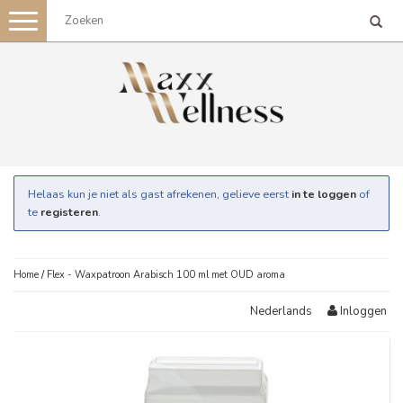
Toggle
navigation
Helaas kun je niet als gast afrekenen, gelieve eerst
in te loggen
of
te
registeren
.
Home
/
Flex - Waxpatroon Arabisch 100 ml met OUD aroma
Inloggen
Nederlands