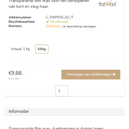
Transparante film wax voor het verwijderen
van kort en stug haar.
Artikelnummer:
C_FWP500_AZ_IT
Beschikbaarheid:
Op voorraad
Reviews:
| Je beoordeling toevoegen
Inhoud: 1 Kg
500g
€9,88 .
Toevoegen aan winkelwagen
Excl. btw
Informatie
Transparante film wax. Aanbrengen in dunne lagen,