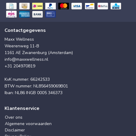
Contactgegevens
Maxx Wellness
Weerenweg 11-B
1161 AE Zwanenburg (Amsterdam)
info@maxxwellness.nl
+31 204970819
KvK nummer: 66242533
BTW nummer: NL856459069B01
Iban: NL86 INGB 0005 346373
Klantenservice
Over ons
Algemene voorwaarden
Disclaimer