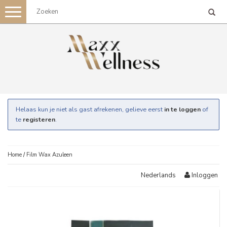
Toggle
navigation
Helaas kun je niet als gast afrekenen, gelieve eerst
in te loggen
of
te
registeren
.
Home
/
Film Wax Azuleen
Inloggen
Nederlands