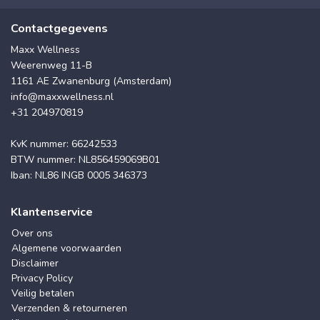
Contactgegevens
Maxx Wellness
Weerenweg 11-B
1161 AE Zwanenburg (Amsterdam)
info@maxxwellness.nl
+31 204970819
KvK nummer: 66242533
BTW nummer: NL856459069B01
Iban: NL86 INGB 0005 346373
Klantenservice
Over ons
Algemene voorwaarden
Disclaimer
Privacy Policy
Veilig betalen
Verzenden & retourneren