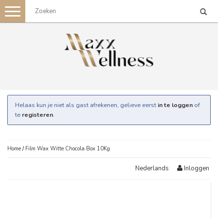
Toggle
navigation
Helaas kun je niet als gast afrekenen, gelieve eerst
in te loggen
of
te
registeren
.
Home
/
Film Wax Witte Chocola Box 10Kg
Inloggen
Nederlands