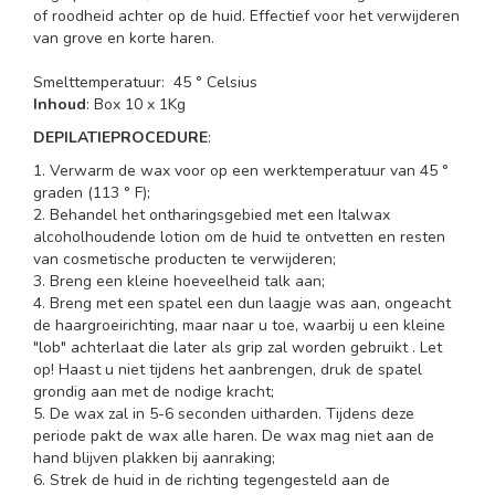
of roodheid achter op de huid. Effectief voor het verwijderen
van grove en korte haren.
Smelttemperatuur: 45 ° Celsius
Inhoud
: Box 10 x 1Kg
DEPILATIEPROCEDURE
:
1. Verwarm de wax voor op een werktemperatuur van 45 °
graden (113 ° F);
2. Behandel het ontharingsgebied met een Italwax
alcoholhoudende lotion om de huid te ontvetten en resten
van cosmetische producten te verwijderen;
3. Breng een kleine hoeveelheid talk aan;
4. Breng met een spatel een dun laagje was aan, ongeacht
de haargroeirichting, maar naar u toe, waarbij u een kleine
"lob" achterlaat die later als grip zal worden gebruikt . Let
op! Haast u niet tijdens het aanbrengen, druk de spatel
grondig aan met de nodige kracht;
5. De wax zal in 5-6 seconden uitharden. Tijdens deze
periode pakt de wax alle haren. De wax mag niet aan de
hand blijven plakken bij aanraking;
6. Strek de huid in de richting tegengesteld aan de