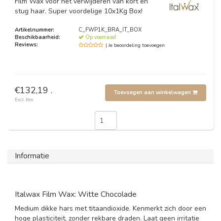
Film Wax voor het verwijderen van kort en
stug haar. Super voordelige 10x1Kg Box!
Artikelnummer:
C_FWP1K_BRA_IT_BOX
Beschikbaarheid:
Op voorraad
Reviews:
| Je beoordeling toevoegen
€132,19 .
Toevoegen aan winkelwagen
Excl. btw
Informatie
Italwax Film Wax: Witte Chocolade
Medium dikke hars met titaandioxide. Kenmerkt zich door een
hoge plasticiteit, zonder rekbare draden. Laat geen irritatie