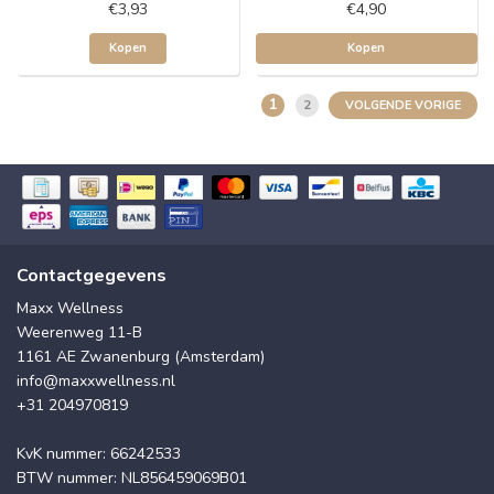
€3,93
€4,90
Kopen
Kopen
1
2
VOLGENDE VORIGE
Contactgegevens
Maxx Wellness
Weerenweg 11-B
1161 AE Zwanenburg (Amsterdam)
info@maxxwellness.nl
+31 204970819
KvK nummer: 66242533
BTW nummer: NL856459069B01