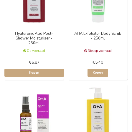
Hyaluronic Acid Post-
AHA Exfoliator Body Scrub
Shower Moisturiser -
- 250ml
250ml
Op voorraad
Niet op voorraad
€6,87
€5,40
Kopen
Kopen