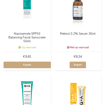
Niacinamide SPF50
Retinol 0,2% Serum 30ml
Balancing Facial Sunscreen
50ml
Op voorraad
Niet op voorraad
€9,81
€8,34
Kopen
Kopen