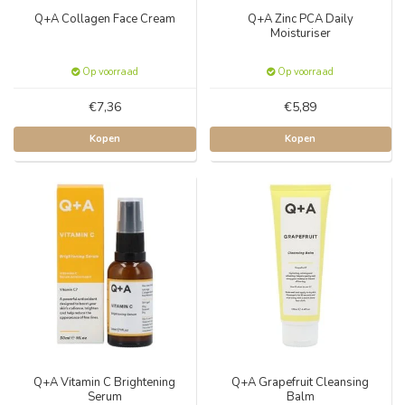
Q+A Collagen Face Cream
Q+A Zinc PCA Daily
Moisturiser
Op voorraad
Op voorraad
€7,36
€5,89
Kopen
Kopen
Q+A Vitamin C Brightening
Q+A Grapefruit Cleansing
Serum
Balm