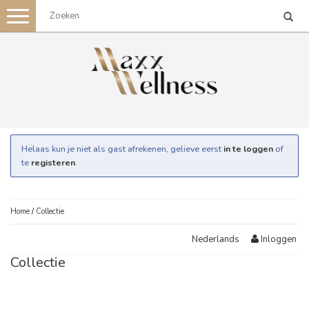
Toggle
navigation
Helaas kun je niet als gast afrekenen, gelieve eerst
in te loggen
of
te
registeren
.
Home
/
Collectie
Inloggen
Nederlands
Collectie