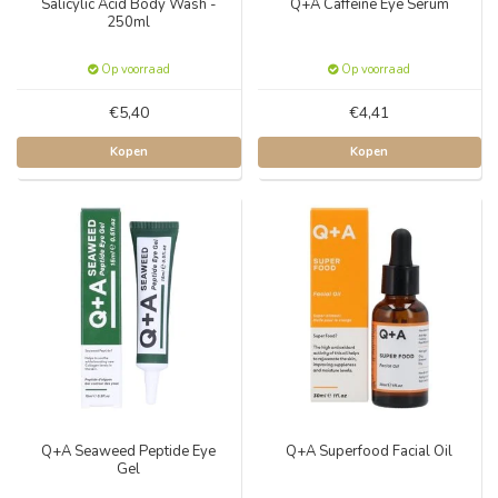
Salicylic Acid Body Wash -
Q+A Caffeine Eye Serum
250ml
Op voorraad
Op voorraad
€5,40
€4,41
Kopen
Kopen
Q+A Seaweed Peptide Eye
Q+A Superfood Facial Oil
Gel