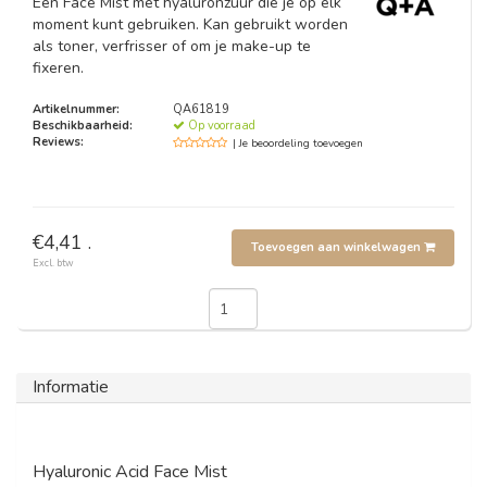
Een Face Mist met hyaluronzuur die je op elk
moment kunt gebruiken. Kan gebruikt worden
als toner, verfrisser of om je make-up te
fixeren.
Artikelnummer:
QA61819
Beschikbaarheid:
Op voorraad
Reviews:
| Je beoordeling toevoegen
€4,41 .
Toevoegen aan winkelwagen
Excl. btw
Informatie
Hyaluronic Acid Face Mist