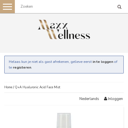
Toggle
navigation
Helaas kun je niet als gast afrekenen, gelieve eerst
in te loggen
of
te
registeren
.
Home
/
Q+A Hyaluronic Acid Face Mist
Inloggen
Nederlands