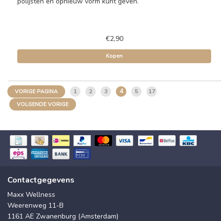
polijsten en opnieuw vorm kunt geven.
€2,90
Kopen
4
1
2
3
5
17
VORIGE PAGINA
VOLGENDE VORIGE
Contactgegevens
Maxx Wellness
Weerenweg 11-B
1161 AE Zwanenburg (Amsterdam)