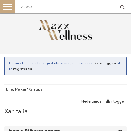
Toggle
navigation
Helaas kun je niet als gast afrekenen, gelieve eerst
in te loggen
of
te
registeren
.
Home
/
Merken
/
Xanitalia
Inloggen
Nederlands
Xanitalia