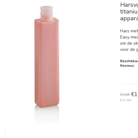
Harsv
titani
appar
Hars met
Easy med
om de oks
voor de 
Beschikbaa
Reviews:
€1
€0,68
Excl. btw