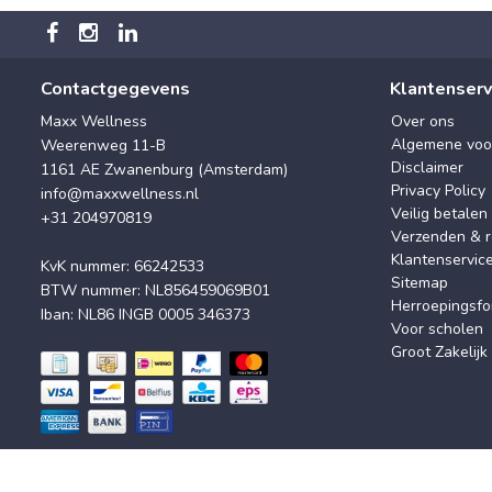
Contactgegevens
Klantenserv
Maxx Wellness
Over ons
Algemene voo
Weerenweg 11-B
Disclaimer
1161 AE Zwanenburg (Amsterdam)
Privacy Policy
info@maxxwellness.nl
Veilig betalen
+31 204970819
Verzenden & r
Klantenservic
KvK nummer: 66242533
Sitemap
BTW nummer: NL856459069B01
Herroepingsfo
Iban: NL86 INGB 0005 346373
Voor scholen
Groot Zakelijk