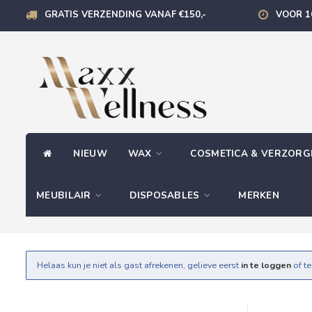
GRATIS VERZENDING VANAF €150,-
VOOR 1
NIEUW
WAX
COSMETICA & VERZOR
MEUBILAIR
DISPOSABLES
MERKEN
Helaas kun je niet als gast afrekenen, gelieve eerst
in te loggen
of t