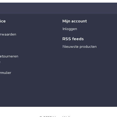
ice
Mijn account
Inloggen
rwaarden
RSS feeds
Nieuwste producten
etourneren
e
rmulier