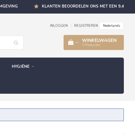
OMGEVING
KLANTEN BEOORDELEN ONS MET EEN 9,4
Nederlands
INLOGGEN
|
REGISTREREN
WINKELWAGEN
0
Producten
HYGIËNE