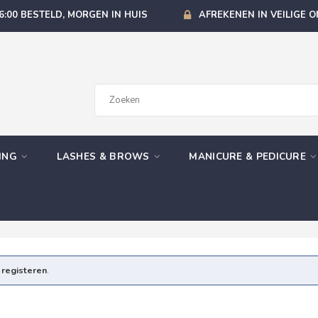
6:00 BESTELD, MORGEN IN HUIS
AFREKENEN IN VEILIGE 
GING
LASHES & BROWS
MANICURE & PEDICURE
e
registeren
.