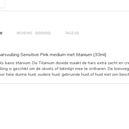
IE
REVIEWS
TAGS (0)
 harsvulling Sensitive Pink medium met titanium (30ml)
ls basis titanium. De Titanium dioxide maakt de hars extra zacht en c
ling is geschikt om de oksels of bikinilijn mee te ontharen. De toevoe
oor hele dunne huid, oudere huid, gebruinde huid of huid met zon besc