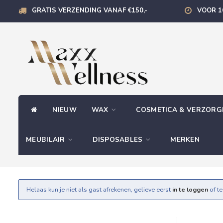
GRATIS VERZENDING VANAF €150,-
VOOR 1
NIEUW
WAX
COSMETICA & VERZOR
MEUBILAIR
DISPOSABLES
MERKEN
Helaas kun je niet als gast afrekenen, gelieve eerst
in te loggen
of t