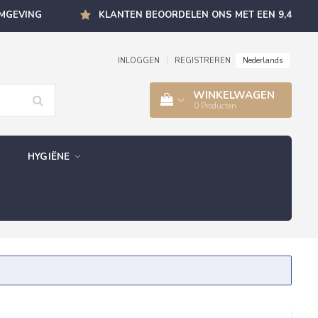
OMGEVING
KLANTEN BEOORDELEN ONS MET EEN 9,4
Nederlands
INLOGGEN
|
REGISTREREN
WINKELWAGEN
0
Producten
HYGIËNE