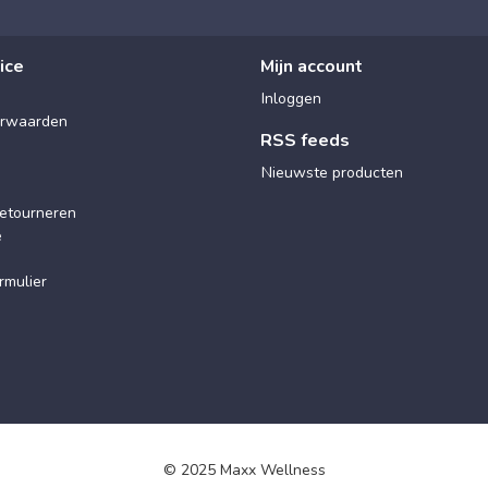
ice
Mijn account
Inloggen
rwaarden
RSS feeds
Nieuwste producten
etourneren
e
rmulier
© 2025 Maxx Wellness