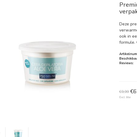
Premi
verpa
Deze pre
verwarmd
ook in e
formule. 
Artikelnum
Beschikbaa
Reviews:
€6
€9,99
Excl. btw