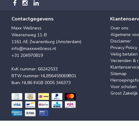
Contactgegevens
Klantenserv
Maxx Wellness
Over ons
Algemene voo
Weerenweg 11-B
Disclaimer
1161 AE Zwanenburg (Amsterdam)
Privacy Policy
info@maxxwellness.nl
Veilig betalen
+31 204970819
Verzenden & r
Klantenservic
KvK nummer: 66242533
Sitemap
BTW nummer: NL856459069B01
Herroepingsfo
Iban: NL86 INGB 0005 346373
Voor scholen
Groot Zakelijk