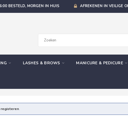
6:00 BESTELD, MORGEN IN HUIS
AFREKENEN IN VEILIGE 
GING
LASHES & BROWS
MANICURE & PEDICURE
e
registeren
.