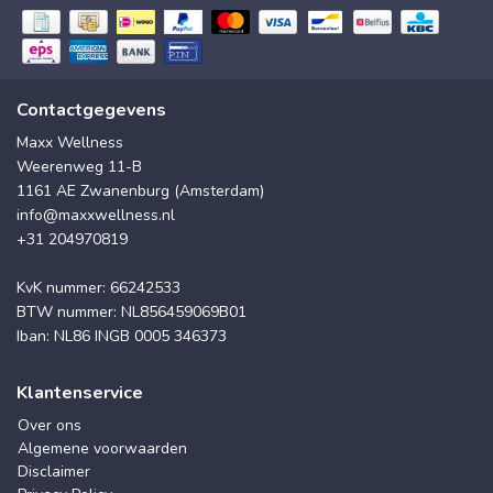
Contactgegevens
Maxx Wellness
Weerenweg 11-B
1161 AE Zwanenburg (Amsterdam)
info@maxxwellness.nl
+31 204970819
KvK nummer: 66242533
BTW nummer: NL856459069B01
Iban: NL86 INGB 0005 346373
Klantenservice
Over ons
Algemene voorwaarden
Disclaimer