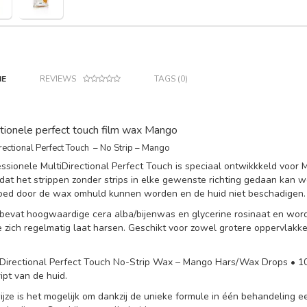
IE
REVIEWS
TAGS (0)
ctionele perfect touch film wax Mango
rectional Perfect Touch – No Strip – Mango
ssionele MultiDirectional Perfect Touch is speciaal ontwikkkeld voor M
dat het strippen zonder strips in elke gewenste richting gedaan kan 
goed door de wax omhuld kunnen worden en de huid niet beschadigen.
evat hoogwaardige cera alba/bijenwas en glycerine rosinaat en word
 zich regelmatig laat harsen. Geschikt voor zowel grotere oppervlakke
Directional Perfect Touch No-Strip Wax – Mango Hars/Wax Drops • 1000
ipt van de huid.
jze is het mogelijk om dankzij de unieke formule in één behandeling een