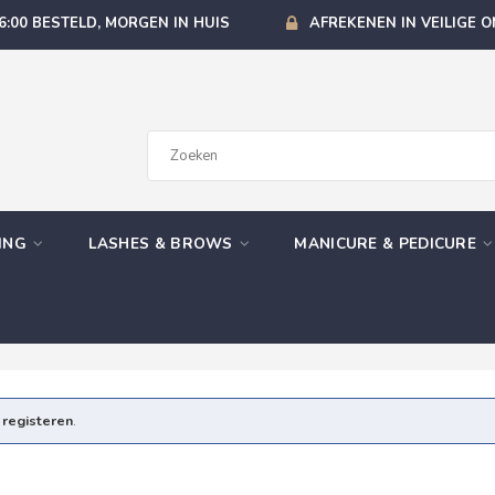
6:00 BESTELD, MORGEN IN HUIS
AFREKENEN IN VEILIGE 
GING
LASHES & BROWS
MANICURE & PEDICURE
e
registeren
.