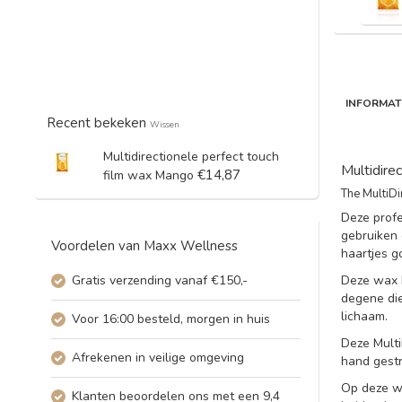
INFORMAT
Recent bekeken
Wissen
Multidirectionele perfect touch
Multidire
€14,87
film wax Mango
The MultiDi
Deze profe
gebruiken 
Voordelen van Maxx Wellness
haartjes 
Gratis verzending vanaf €150,-
Deze wax b
degene die
lichaam.
Voor 16:00 besteld, morgen in huis
Deze Multi
Afrekenen in veilige omgeving
hand gestr
Op deze wi
Klanten beoordelen ons met een 9,4