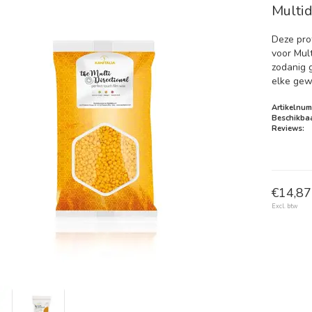
Multid
Deze pro
voor Mult
zodanig g
elke gew
Artikelnum
Beschikbaa
Reviews:
€14,87 
Excl. btw