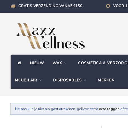
GRATIS VERZENDING VANAF €150,-
VOOR 1
NIEUW
WAX
COSMETICA & VERZOR
MEUBILAIR
DISPOSABLES
MERKEN
Helaas kun je niet als gast afrekenen, gelieve eerst
in te loggen
of t