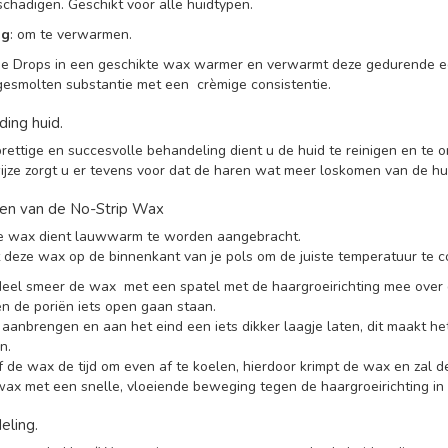
schadigen. Geschikt voor alle huidtypen.
ng
: om te verwarmen.
de Drops in een geschikte wax warmer en verwarmt deze gedurende e
esmolten substantie met een crèmige consistentie.
ding huid.
rettige en succesvolle behandeling dient u de huid te reinigen en te 
jze zorgt u er tevens voor dat de haren wat meer loskomen van de hu
en van de No-Strip Wax
e wax dient lauwwarm te worden aangebracht.
 deze wax op de binnenkant van je pols om de juiste temperatuur te c
eel smeer de wax met een spatel met de haargroeirichting mee over 
en de poriën iets open gaan staan.
aanbrengen en aan het eind een iets dikker laagje laten, dit maakt h
n.
 de wax de tijd om even af te koelen, hierdoor krimpt de wax en zal de
ax met een snelle, vloeiende beweging tegen de haargroeirichting in 
ling.