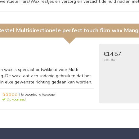
eventuele Hars/Wax restjes en verzorg en verzacht de huid nadien m
Bestel
Multidirectionele perfect touch film wax Man
€14,87
Excl. btw
lm wax is speciaal ontwikkeld voor Multi
ng. De wax laat zich zodanig gebruiken dat het
s in elke gewenste richting gedaan kan worden.
| Je beoordeling toevoegen
Op voorraad