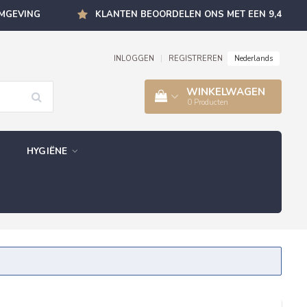
OMGEVING
KLANTEN BEOORDELEN ONS MET EEN 9,4
Nederlands
INLOGGEN
|
REGISTREREN
WINKELWAGEN
0
Producten
HYGIËNE