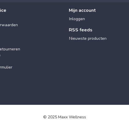
ice
Mijn account
Inloggen
rwaarden
RSS feeds
Nieuwste producten
etourneren
e
rmulier
© 2025 Maxx Wellness