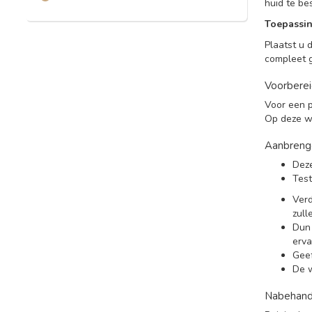
huid te be
Toepassi
Plaatst u 
compleet g
Voorberei
Voor een p
Op deze wi
Aanbreng
Dez
Test
Verd
zull
Dun 
erva
Geef
De w
Nabehande