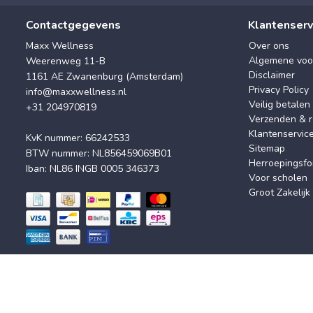
Contactgegevens
Klantenserv
Maxx Wellness
Over ons
Algemene voo
Weerenweg 11-B
Disclaimer
1161 AE Zwanenburg (Amsterdam)
Privacy Policy
info@maxxwellness.nl
Veilig betalen
+31 204970819
Verzenden & r
Klantenservic
KvK nummer: 66242533
Sitemap
BTW nummer: NL856459069B01
Herroepingsfo
Iban: NL86 INGB 0005 346373
Voor scholen
Groot Zakelijk