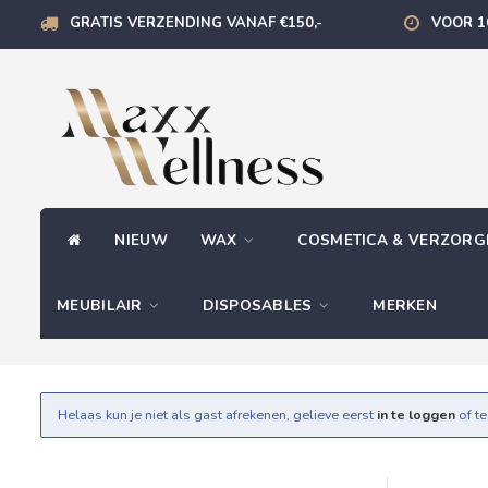
GRATIS VERZENDING VANAF €150,-
VOOR 1
NIEUW
WAX
COSMETICA & VERZOR
MEUBILAIR
DISPOSABLES
MERKEN
Helaas kun je niet als gast afrekenen, gelieve eerst
in te loggen
of t