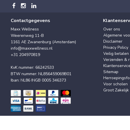
Contactgegevens
Klantenserv
Maxx Wellness
Over ons
Algemene voo
Weerenweg 11-B
Disclaimer
1161 AE Zwanenburg (Amsterdam)
Privacy Policy
info@maxxwellness.nl
Veilig betalen
+31 204970819
Verzenden & r
Klantenservic
KvK nummer: 66242533
Sitemap
BTW nummer: NL856459069B01
Herroepingsfo
Iban: NL86 INGB 0005 346373
Voor scholen
Groot Zakelijk