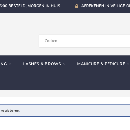
6:00 BESTELD, MORGEN IN HUIS
AFREKENEN IN VEILIGE 
GING
LASHES & BROWS
MANICURE & PEDICURE
e
registeren
.