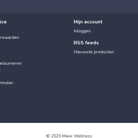
ice
Mijn account
Inloggen
rwaarden
RSS feeds
Nieuwste producten
etourneren
e
rmulier
© 2025 Maxx Wellness