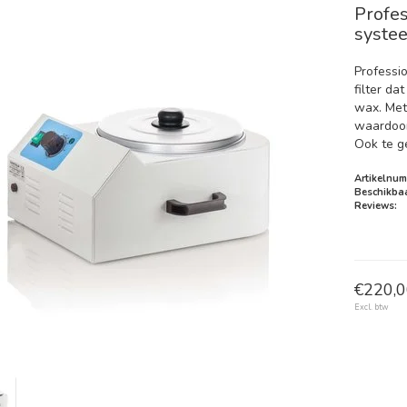
Profes
systee
Professi
filter da
wax. Met
waardoor 
Ook te ge
Artikelnum
Beschikbaa
Reviews:
€220,0
Excl. btw