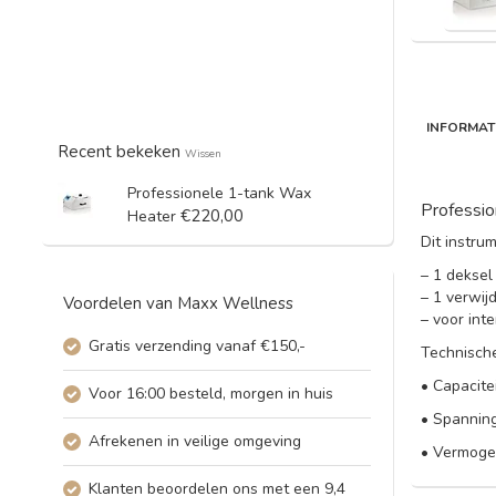
INFORMAT
Recent bekeken
Wissen
Professionele 1-tank Wax
Professio
€220,00
Heater
Dit instru
– 1 deksel
– 1 verwijd
Voordelen van Maxx Wellness
– voor inte
Gratis verzending vanaf €150,-
Technisch
• Capacitei
Voor 16:00 besteld, morgen in huis
• Spanning
Afrekenen in veilige omgeving
• Vermog
Klanten beoordelen ons met een 9,4