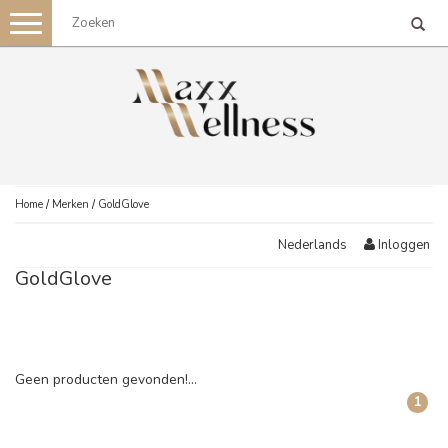
Toggle
navigation
Home
/
Merken
/
GoldGlove
Inloggen
Nederlands
GoldGlove
Geen producten gevonden!...
1