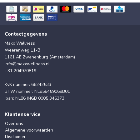
Contactgegevens
Maxx Wellness
Weerenweg 11-B
1161 AE Zwanenburg (Amsterdam)
info@maxxwellness.nl
+31 204970819
KvK nummer: 66242533
BTW nummer: NL856459069B01
Iban: NL86 INGB 0005 346373
Klantenservice
Over ons
Algemene voorwaarden
Disclaimer