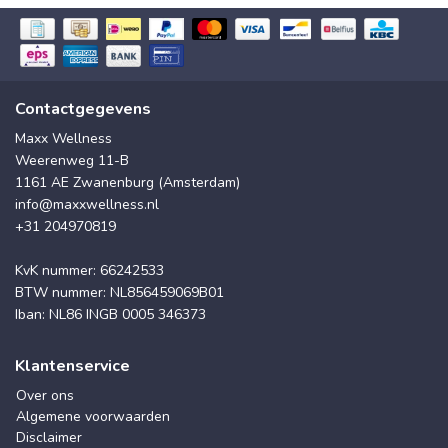
Contactgegevens
Maxx Wellness
Weerenweg 11-B
1161 AE Zwanenburg (Amsterdam)
info@maxxwellness.nl
+31 204970819
KvK nummer: 66242533
BTW nummer: NL856459069B01
Iban: NL86 INGB 0005 346373
Klantenservice
Over ons
Algemene voorwaarden
Disclaimer