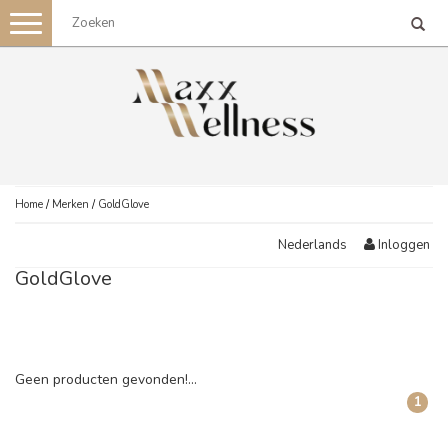
Toggle
navigation
Home
/
Merken
/
GoldGlove
Inloggen
Nederlands
GoldGlove
Geen producten gevonden!...
1