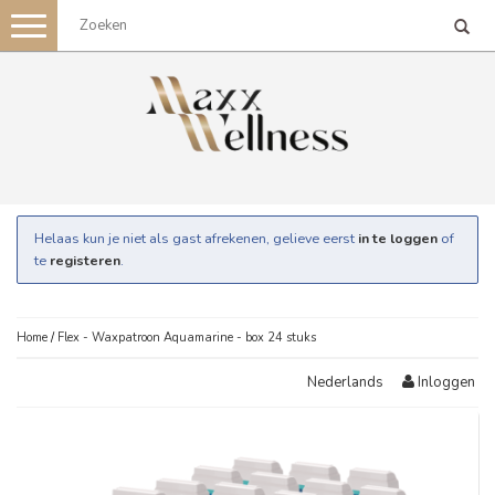
Toggle
navigation
Helaas kun je niet als gast afrekenen, gelieve eerst
in te loggen
of
te
registeren
.
Home
/
Flex - Waxpatroon Aquamarine - box 24 stuks
Inloggen
Nederlands