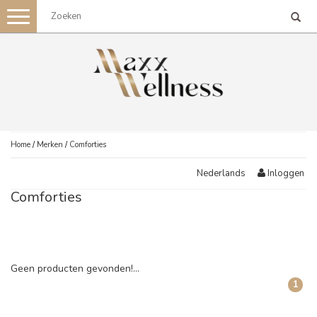
Toggle
navigation
Home
/
Merken
/
Comforties
Inloggen
Nederlands
Comforties
Geen producten gevonden!...
1