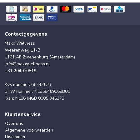
Contactgegevens
Maxx Wellness
Weerenweg 11-B
1161 AE Zwanenburg (Amsterdam)
info@maxxwellness.nl
+31 204970819
KvK nummer: 66242533
BTW nummer: NL856459069B01
Iban: NL86 INGB 0005 346373
Klantenservice
Over ons
Algemene voorwaarden
Disclaimer