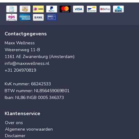
Contactgegevens
Maxx Wellness
Weerenweg 11-B
1161 AE Zwanenburg (Amsterdam)
info@maxxwellness.nl
+31 204970819
KvK nummer: 66242533
BTW nummer: NL856459069B01
Iban: NL86 INGB 0005 346373
Klantenservice
Over ons
Algemene voorwaarden
Disclaimer