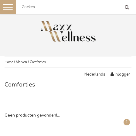
Toggle
navigation
Home
/
Merken
/
Comforties
Inloggen
Nederlands
Comforties
Geen producten gevonden!...
1