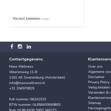
Recent bekeken
Wissen
Contactgegevens
Klantenserv
Maxx Wellness
Over ons
Algemene voo
Weerenweg 11-B
Disclaimer
1161 AE Zwanenburg (Amsterdam)
Privacy Policy
info@maxxwellness.nl
Veilig betalen
+31 204970819
Verzenden & r
Klantenservic
KvK nummer: 66242533
Sitemap
BTW nummer: NL856459069B01
Herroepingsfo
Iban: NL86 INGB 0005 346373