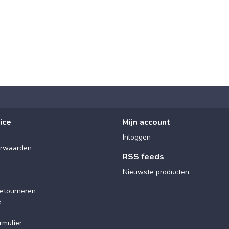
ice
Mijn account
Inloggen
rwaarden
RSS feeds
Nieuwste producten
etourneren
e
rmulier