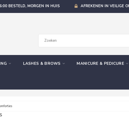
6:00 BESTELD, MORGEN IN HUIS
AFREKENEN IN VEILIGE 
GING
LASHES & BROWS
MANICURE & PEDICURE
mforties
s