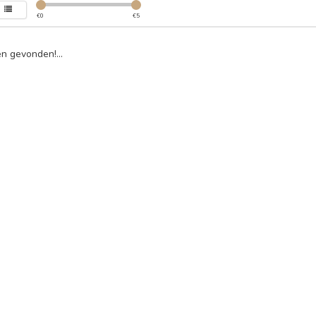
€
0
€
5
n gevonden!...