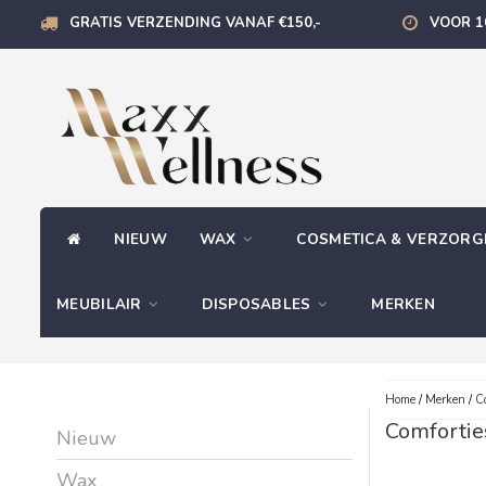
GRATIS VERZENDING VANAF €150,-
VOOR 1
NIEUW
WAX
COSMETICA & VERZOR
MEUBILAIR
DISPOSABLES
MERKEN
Home
/
Merken
/
Co
Comfortie
Nieuw
Wax