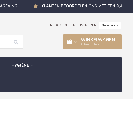
OMGEVING
KLANTEN BEOORDELEN ONS MET EEN 9,4
Nederlands
INLOGGEN
|
REGISTREREN
WINKELWAGEN
0
Producten
HYGIËNE