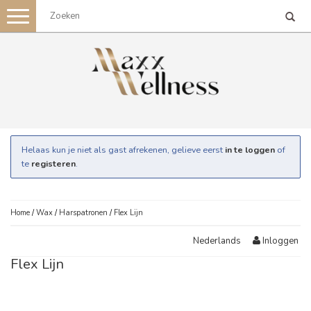
Toggle
navigation
Helaas kun je niet als gast afrekenen, gelieve eerst
in te loggen
of
te
registeren
.
Home
/
Wax
/
Harspatronen
/
Flex Lijn
Inloggen
Nederlands
Flex Lijn