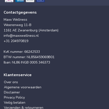
Contactgegevens
Maxx Wellness
Weerenweg 11-B
1161 AE Zwanenburg (Amsterdam)
info@maxxwellness.nl
+31 204970819
KvK nummer: 66242533
BTW nummer: NL856459069B01
Iban: NL86 INGB 0005 346373
Klantenservice
Over ons
Algemene voorwaarden
Disclaimer
Privacy Policy
Veilig betalen
Verzenden & retourneren