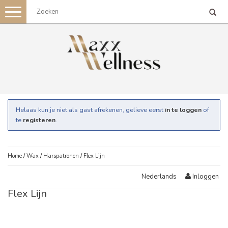
Toggle
navigation
Helaas kun je niet als gast afrekenen, gelieve eerst
in te loggen
of
te
registeren
.
Home
/
Wax
/
Harspatronen
/
Flex Lijn
Inloggen
Nederlands
Flex Lijn