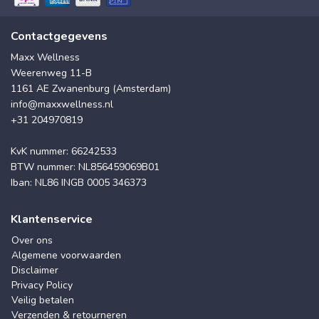
Contactgegevens
Maxx Wellness
Weerenweg 11-B
1161 AE Zwanenburg (Amsterdam)
info@maxxwellness.nl
+31 204970819
KvK nummer: 66242533
BTW nummer: NL856459069B01
Iban: NL86 INGB 0005 346373
Klantenservice
Over ons
Algemene voorwaarden
Disclaimer
Privacy Policy
Veilig betalen
Verzenden & retourneren