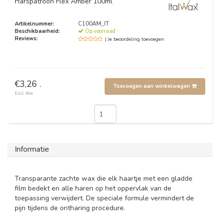
Harspatroon Flex Amber 100ml
Artikelnummer:
C100AM_IT
Beschikbaarheid:
Op voorraad
Reviews:
| Je beoordeling toevoegen
€3,26 .
Toevoegen aan winkelwagen
Excl. btw
Informatie
Transparante zachte wax die elk haartje met een gladde
film bedekt en alle haren op het oppervlak van de
toepassing verwijdert. De speciale formule vermindert de
pijn tijdens de ontharing procedure.