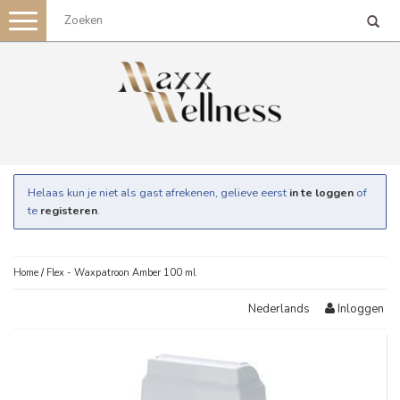
Toggle
navigation
Helaas kun je niet als gast afrekenen, gelieve eerst
in te loggen
of
te
registeren
.
Home
/
Flex - Waxpatroon Amber 100 ml
Inloggen
Nederlands