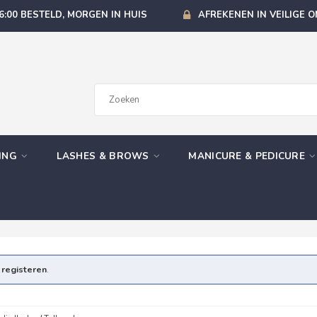
6:00 BESTELD, MORGEN IN HUIS
AFREKENEN IN VEILIGE 
GING
LASHES & BROWS
MANICURE & PEDICURE
e
registeren
.