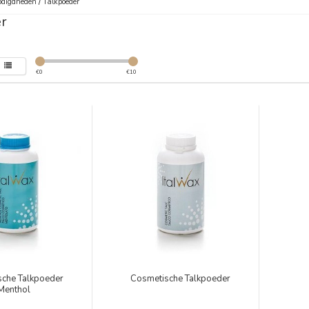
digdheden
/
Talkpoeder
r
€
0
€
10
sche Talkpoeder
Cosmetische Talkpoeder
Menthol