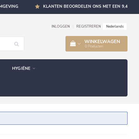
OMGEVING
KLANTEN BEOORDELEN ONS MET EEN 9,4
Nederlands
INLOGGEN
|
REGISTREREN
WINKELWAGEN
0
Producten
HYGIËNE