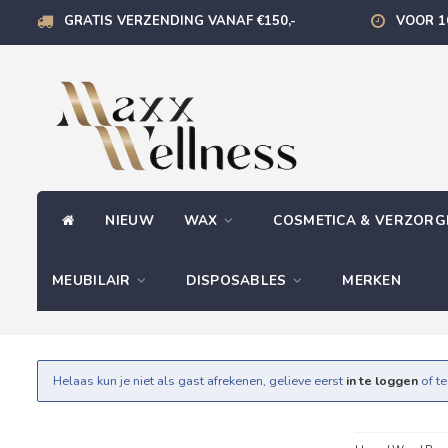
GRATIS VERZENDING VANAF €150,-
VOOR 1
NIEUW
WAX
COSMETICA & VERZOR
MEUBILAIR
DISPOSABLES
MERKEN
Helaas kun je niet als gast afrekenen, gelieve eerst
in te loggen
of t