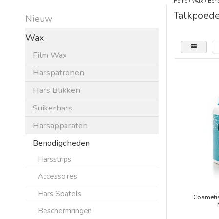
Home
/
Wax
/
Beno
Talkpoede
Nieuw
Wax
Film Wax
Harspatronen
Hars Blikken
Suikerhars
Harsapparaten
Benodigdheden
Harsstrips
Accessoires
Hars Spatels
Cosmeti
Beschermringen