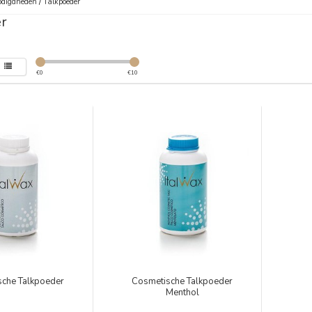
digdheden
/
Talkpoeder
r
€
0
€
10
sche Talkpoeder
Cosmetische Talkpoeder
Menthol