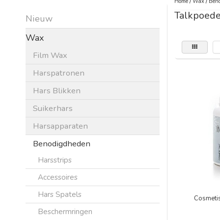
Home
/
Wax
/
Beno
Talkpoede
Nieuw
Wax
Film Wax
Harspatronen
Hars Blikken
Suikerhars
Harsapparaten
Benodigdheden
Harsstrips
Accessoires
Hars Spatels
Cosmeti
Beschermringen