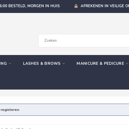
6:00 BESTELD, MORGEN IN HUIS
AFREKENEN IN VEILIGE 
GING
LASHES & BROWS
MANICURE & PEDICURE
e
registeren
.