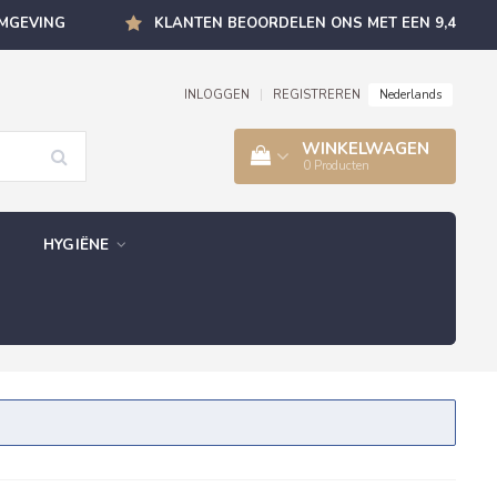
OMGEVING
KLANTEN BEOORDELEN ONS MET EEN 9,4
Nederlands
INLOGGEN
|
REGISTREREN
WINKELWAGEN
0
Producten
HYGIËNE