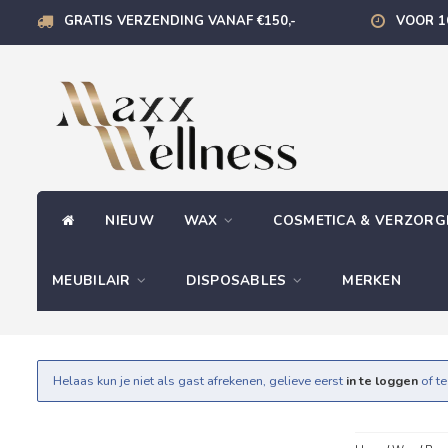
GRATIS VERZENDING VANAF €150,-
VOOR 1
NIEUW
WAX
COSMETICA & VERZOR
MEUBILAIR
DISPOSABLES
MERKEN
Helaas kun je niet als gast afrekenen, gelieve eerst
in te loggen
of t