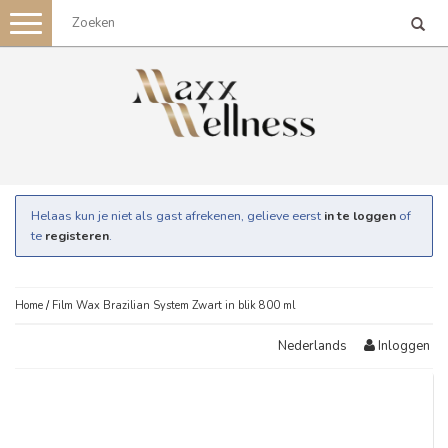
Toggle
navigation
Helaas kun je niet als gast afrekenen, gelieve eerst
in te loggen
of
te
registeren
.
Home
/
Film Wax Brazilian System Zwart in blik 800 ml
Inloggen
Nederlands