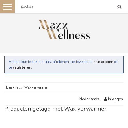
Toggle
navigation
Helaas kun je niet als gast afrekenen, gelieve eerst
in te loggen
of
te
registeren
.
Home
/
Tags
/
Wax verwarmer
Inloggen
Nederlands
Producten getagd met Wax verwarmer