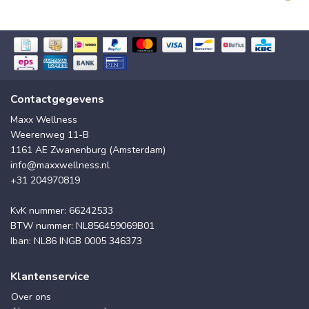
Contactgegevens
Maxx Wellness
Weerenweg 11-B
1161 AE Zwanenburg (Amsterdam)
info@maxxwellness.nl
+31 204970819
KvK nummer: 66242533
BTW nummer: NL856459069B01
Iban: NL86 INGB 0005 346373
Klantenservice
Over ons