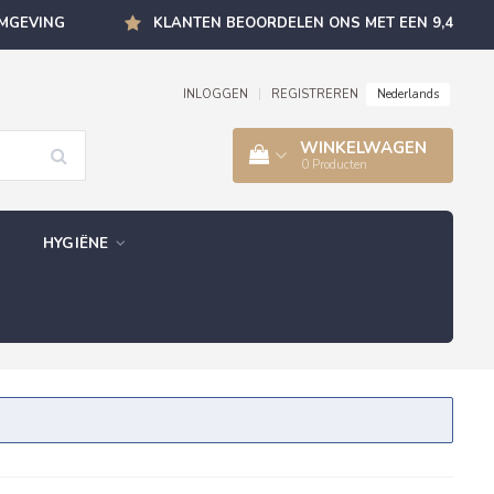
OMGEVING
KLANTEN BEOORDELEN ONS MET EEN 9,4
Nederlands
INLOGGEN
|
REGISTREREN
WINKELWAGEN
0
Producten
HYGIËNE