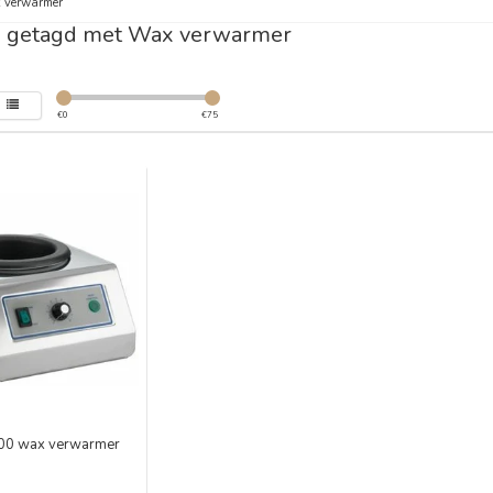
 verwarmer
n getagd met Wax verwarmer
€
0
€
75
000 wax verwarmer