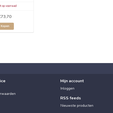
t op voorraad
€73,70
Kopen
ice
Mijn account
Inloggen
rwaarden
RSS feeds
Nieuwste producten