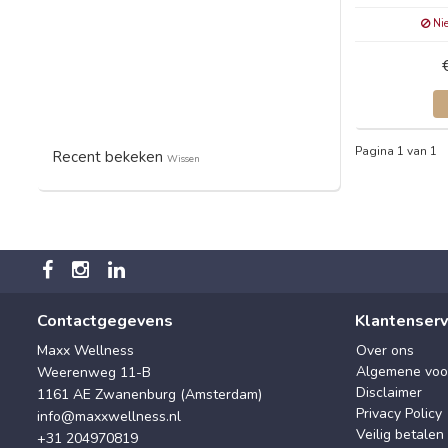
Nie
Pagina 1 van 1
Recent bekeken
Wissen
Contactgegevens
Klantenserv
Maxx Wellness
Over ons
Algemene voo
Weerenweg 11-B
Disclaimer
1161 AE Zwanenburg (Amsterdam)
Privacy Policy
info@maxxwellness.nl
Veilig betalen
+31 204970819