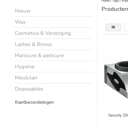
Home
/
Tags
/
Wax
Producte
Nieuw
Wax
Cosmetica & Verzorging
Lashes & Brows
Manicure & pedicure
Hygiëne
Meubilair
Disposables
Klantbeoordelingen
Security 2