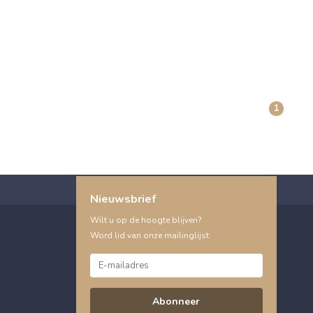
1
Nieuwsbrief
Wilt u op de hoogte blijven?
Word lid van onze mailinglijst:
Abonneer