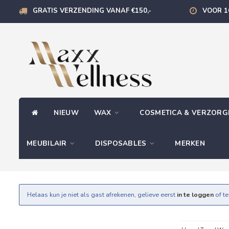
GRATIS VERZENDING VANAF €150,-
VOOR 1
NIEUW
WAX
COSMETICA & VERZOR
MEUBILAIR
DISPOSABLES
MERKEN
Helaas kun je niet als gast afrekenen, gelieve eerst
in te loggen
of t