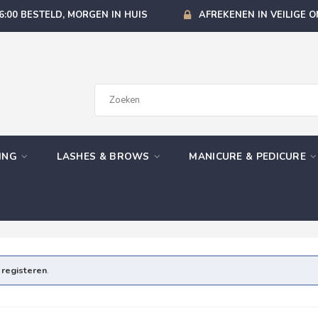
6:00 BESTELD, MORGEN IN HUIS
AFREKENEN IN VEILIGE 
GING
LASHES & BROWS
MANICURE & PEDICURE
e
registeren
.