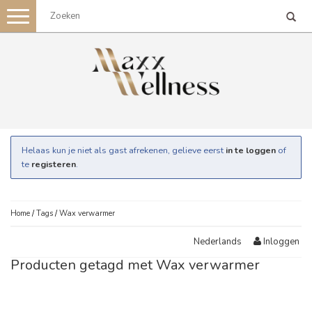
Toggle
navigation
Helaas kun je niet als gast afrekenen, gelieve eerst
in te loggen
of
te
registeren
.
Home
/
Tags
/
Wax verwarmer
Inloggen
Nederlands
Producten getagd met Wax verwarmer