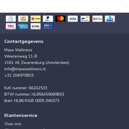
Contactgegevens
Maxx Wellness
Weerenweg 11-B
1161 AE Zwanenburg (Amsterdam)
info@maxxwellness.nl
+31 204970819
KvK nummer: 66242533
BTW nummer: NL856459069B01
Iban: NL86 INGB 0005 346373
Klantenservice
Over ons