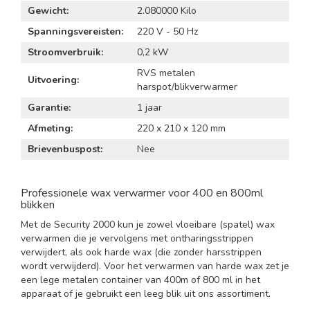
Gewicht:
2.080000 Kilo
Spanningsvereisten:
220 V - 50 Hz
Stroomverbruik:
0,2 kW
RVS metalen
Uitvoering:
harspot/blikverwarmer
Garantie:
1 jaar
Afmeting:
220 x 210 x 120 mm
Brievenbuspost:
Nee
Professionele wax verwarmer voor 400 en 800ml
blikken
Met de Security 2000 kun je zowel vloeibare (spatel) wax
verwarmen die je vervolgens met ontharingsstrippen
verwijdert, als ook harde wax (die zonder harsstrippen
wordt verwijderd). Voor het verwarmen van harde wax zet je
een lege metalen container van 400m of 800 ml in het
apparaat of je gebruikt een leeg blik uit ons assortiment.