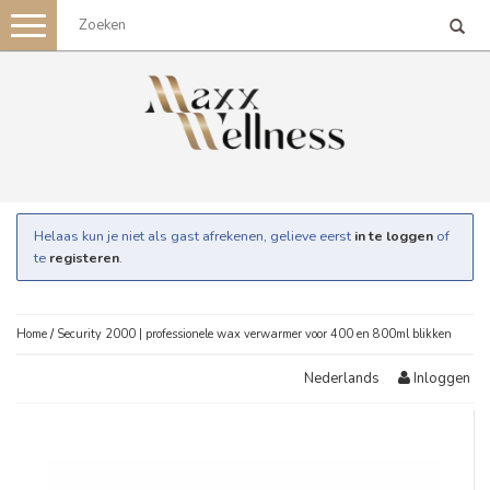
Toggle
navigation
Helaas kun je niet als gast afrekenen, gelieve eerst
in te loggen
of
te
registeren
.
Home
/
Security 2000 | professionele wax verwarmer voor 400 en 800ml blikken
Inloggen
Nederlands