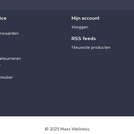
ice
Mijn account
Inloggen
rwaarden
RSS feeds
Nieuwste producten
etourneren
e
rmulier
© 2025 Maxx Wellness