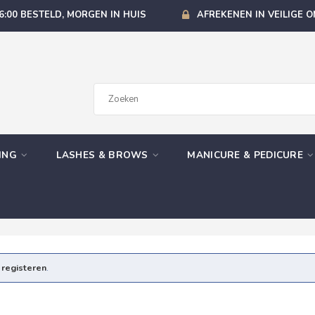
6:00 BESTELD, MORGEN IN HUIS
AFREKENEN IN VEILIGE 
GING
LASHES & BROWS
MANICURE & PEDICURE
e
registeren
.