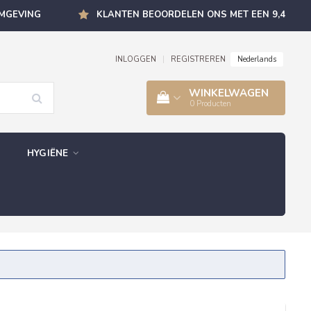
OMGEVING
KLANTEN BEOORDELEN ONS MET EEN 9,4
Nederlands
INLOGGEN
|
REGISTREREN
WINKELWAGEN
0
Producten
HYGIËNE