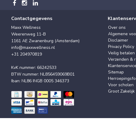
Contactgegevens
Klantenserv
Maxx Wellness
Over ons
Algemene voo
Weerenweg 11-B
Disclaimer
1161 AE Zwanenburg (Amsterdam)
Privacy Policy
info@maxxwellness.nl
Veilig betalen
+31 204970819
Verzenden & r
Klantenservic
KvK nummer: 66242533
Sitemap
BTW nummer: NL856459069B01
Herroepingsfo
Iban: NL86 INGB 0005 346373
Voor scholen
Groot Zakelijk