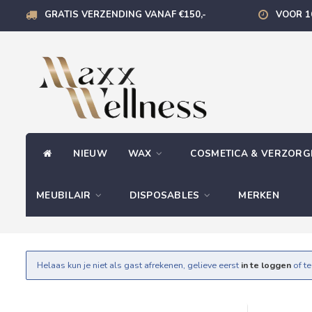
GRATIS VERZENDING VANAF €150,-
VOOR 1
NIEUW
WAX
COSMETICA & VERZOR
MEUBILAIR
DISPOSABLES
MERKEN
Helaas kun je niet als gast afrekenen, gelieve eerst
in te loggen
of t