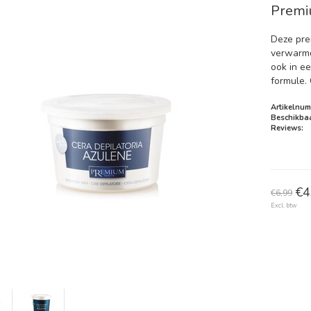
Premi
Deze pre
verwarmd
ook in e
formule. 
Artikelnum
Beschikbaa
Reviews:
€4
€6,99
Excl. btw