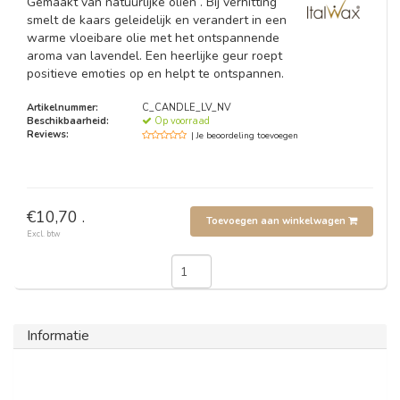
Gemaakt van natuurlijke oliën . Bij verhitting
smelt de kaars geleidelijk en verandert in een
warme vloeibare olie met het ontspannende
aroma van lavendel. Een heerlijke geur roept
positieve emoties op en helpt te ontspannen.
Artikelnummer:
C_CANDLE_LV_NV
Beschikbaarheid:
Op voorraad
Reviews:
| Je beoordeling toevoegen
€10,70 .
Toevoegen aan winkelwagen
Excl. btw
Informatie