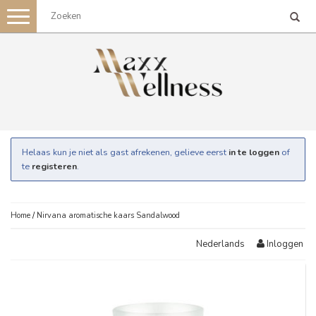
Toggle
navigation
Helaas kun je niet als gast afrekenen, gelieve eerst
in te loggen
of
te
registeren
.
Home
/
Nirvana aromatische kaars Sandalwood
Inloggen
Nederlands