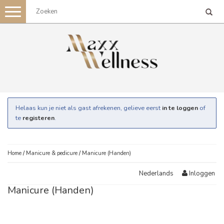
Toggle
navigation
Helaas kun je niet als gast afrekenen, gelieve eerst
in te loggen
of
te
registeren
.
Home
/
Manicure & pedicure
/
Manicure (Handen)
Inloggen
Nederlands
Manicure (Handen)