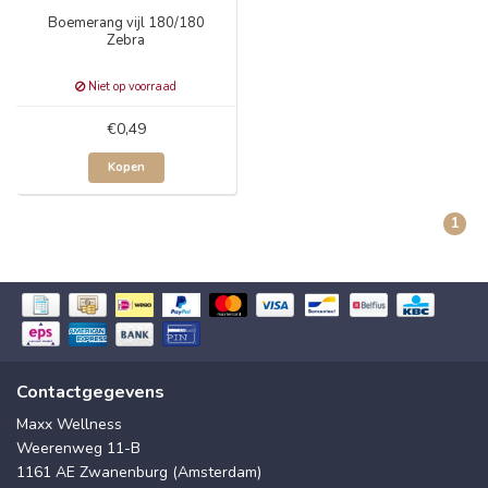
Boemerang vijl 180/180
Zebra
Niet op voorraad
€0,49
Kopen
1
Contactgegevens
Maxx Wellness
Weerenweg 11-B
1161 AE Zwanenburg (Amsterdam)