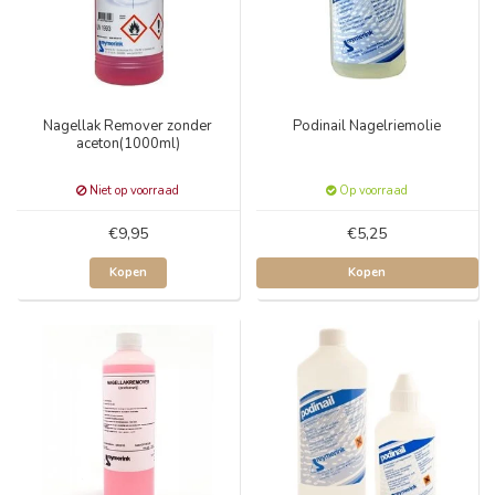
Nagellak Remover zonder
Podinail Nagelriemolie
aceton(1000ml)
Niet op voorraad
Op voorraad
€9,95
€5,25
Kopen
Kopen