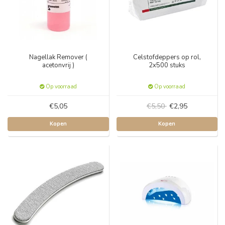
Nagellak Remover (
Celstofdeppers op rol,
acetonvrij )
2x500 stuks
Op voorraad
Op voorraad
€5,05
€5,50
€2,95
Kopen
Kopen