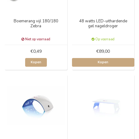
Boemerang vijl 180/180
48 watts LED-uithardende
Zebra
gel nageldroger
Niet op voorraad
Op voorraad
€0,49
€89,00
Kopen
Kopen