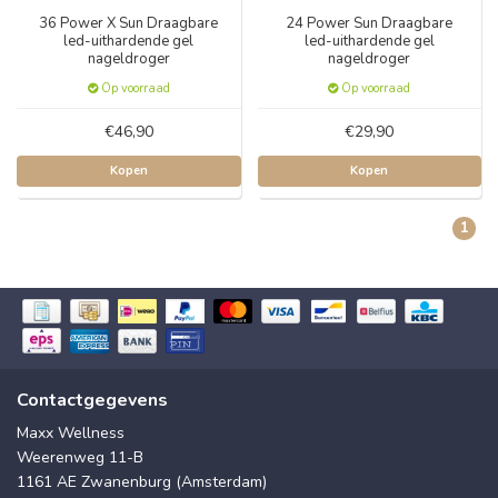
36 Power X Sun Draagbare
24 Power Sun Draagbare
led-uithardende gel
led-uithardende gel
nageldroger
nageldroger
Op voorraad
Op voorraad
€46,90
€29,90
Kopen
Kopen
1
Contactgegevens
Maxx Wellness
Weerenweg 11-B
1161 AE Zwanenburg (Amsterdam)