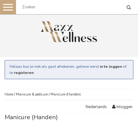
Toggle
navigation
Helaas kun je niet als gast afrekenen, gelieve eerst
in te loggen
of
te
registeren
.
Home
/
Manicure & pedicure
/
Manicure (Handen)
Inloggen
Nederlands
Manicure (Handen)