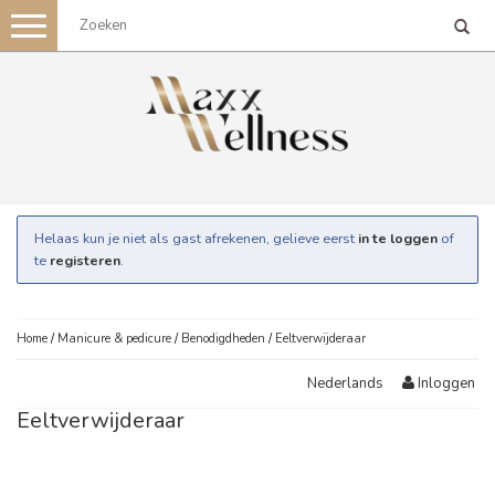
Toggle
navigation
Helaas kun je niet als gast afrekenen, gelieve eerst
in te loggen
of
te
registeren
.
Home
/
Manicure & pedicure
/
Benodigdheden
/
Eeltverwijderaar
Inloggen
Nederlands
Eeltverwijderaar