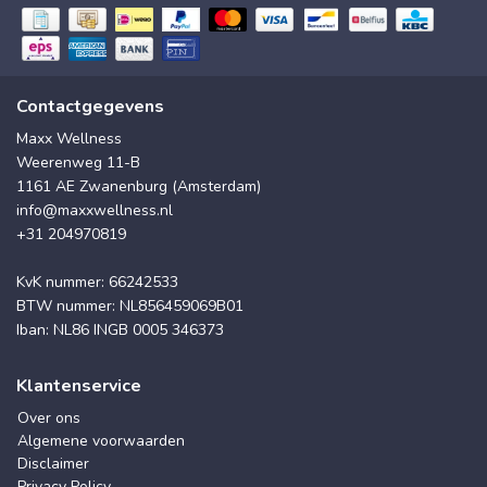
Contactgegevens
Maxx Wellness
Weerenweg 11-B
1161 AE Zwanenburg (Amsterdam)
info@maxxwellness.nl
+31 204970819
KvK nummer: 66242533
BTW nummer: NL856459069B01
Iban: NL86 INGB 0005 346373
Klantenservice
Over ons
Algemene voorwaarden
Disclaimer
Privacy Policy