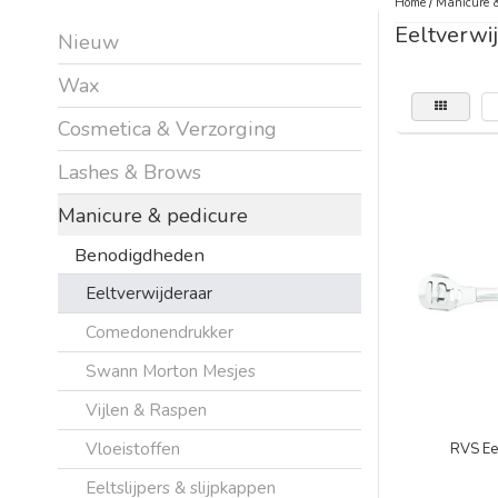
Home
/
Manicure &
Eeltverwi
Nieuw
Wax
Cosmetica & Verzorging
Lashes & Brows
Manicure & pedicure
Benodigdheden
Eeltverwijderaar
Comedonendrukker
Swann Morton Mesjes
Vijlen & Raspen
Vloeistoffen
RVS Ee
Eeltslijpers & slijpkappen