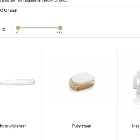
 pedicure
/
Benodigdheden
/
Eeltverwijderaar
jderaar
€
0
€
15
ltverwijderaar
Puimsteen
Mesj