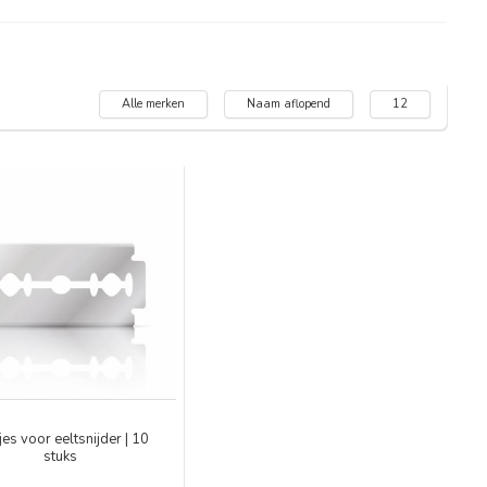
Alle merken
Naam aflopend
12
es voor eeltsnijder | 10
stuks