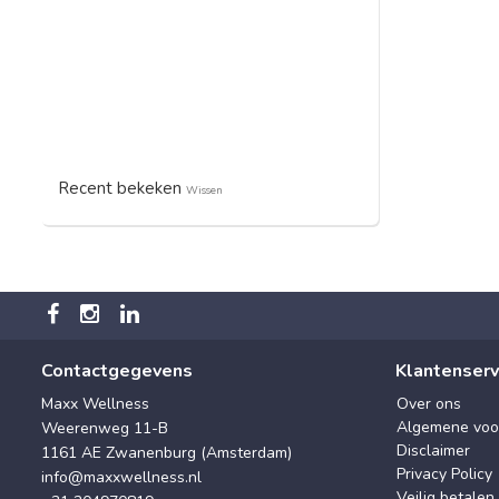
Recent bekeken
Wissen
Contactgegevens
Klantenserv
Maxx Wellness
Over ons
Algemene voo
Weerenweg 11-B
Disclaimer
1161 AE Zwanenburg (Amsterdam)
Privacy Policy
info@maxxwellness.nl
Veilig betalen