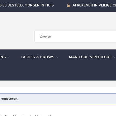
6:00 BESTELD, MORGEN IN HUIS
AFREKENEN IN VEILIGE 
GING
LASHES & BROWS
MANICURE & PEDICURE
e
registeren
.