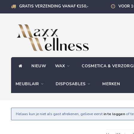
GRATIS VERZENDING VANAF €150,-
VOOR 1
NIEUW
WAX
COSMETICA & VERZOR
MEUBILAIR
DISPOSABLES
MERKEN
Helaas kun je niet als gast afrekenen, gelieve eerst
in te loggen
of t